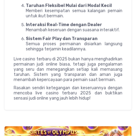
Taruhan Fleksibel Mulai dari Modal Kecil
Memberi kesempatan semua kalangan pemain
untuk ikut bermain.
Interaksi Real-Time dengan Dealer
Menambah keseruan dengan suasana interaktif.
Sistem Fair Play dan Transparan
Semua proses permainan disiarkan langsung
sehingga terjamin keadilannya.
Live casino terbaru di 2025 bukan hanya menghadirkan
permainan judi online biasa, tetapi juga pengalaman
yang seru dan menegangkan setiap kali memasang
taruhan. Sistem yang transparan dan aman juga
menambah kepercayaan para pemain saat bermain.
Rasakan sendiri ketegangan dan keseruannya dengan
mencoba live casino terbaru 2025 dan buktikan
sensasi judi online yang jauh lebih hidup!