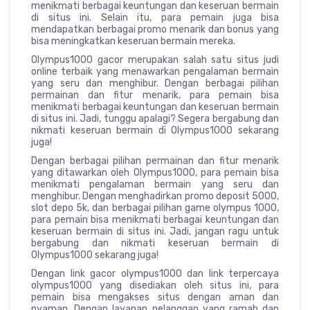
menikmati berbagai keuntungan dan keseruan bermain
di situs ini. Selain itu, para pemain juga bisa
mendapatkan berbagai promo menarik dan bonus yang
bisa meningkatkan keseruan bermain mereka.
Olympus1000 gacor merupakan salah satu situs judi
online terbaik yang menawarkan pengalaman bermain
yang seru dan menghibur. Dengan berbagai pilihan
permainan dan fitur menarik, para pemain bisa
menikmati berbagai keuntungan dan keseruan bermain
di situs ini. Jadi, tunggu apalagi? Segera bergabung dan
nikmati keseruan bermain di Olympus1000 sekarang
juga!
Dengan berbagai pilihan permainan dan fitur menarik
yang ditawarkan oleh Olympus1000, para pemain bisa
menikmati pengalaman bermain yang seru dan
menghibur. Dengan menghadirkan promo deposit 5000,
slot depo 5k, dan berbagai pilihan game olympus 1000,
para pemain bisa menikmati berbagai keuntungan dan
keseruan bermain di situs ini. Jadi, jangan ragu untuk
bergabung dan nikmati keseruan bermain di
Olympus1000 sekarang juga!
Dengan link gacor olympus1000 dan link terpercaya
olympus1000 yang disediakan oleh situs ini, para
pemain bisa mengakses situs dengan aman dan
nyaman. Dengan layanan pelanggan yang ramah dan