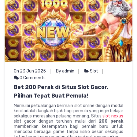
On 23 Jun 2025
By admin
Slot
0 Comments
Bet 200 Perak di Situs Slot Gacor,
Pilihan Tepat Buat Pemula!
Memulai petualangan bermain slot online dengan modal
kecil adalah langkah bijak bagi pemula yang ingin belajar
sekaligus merasakan peluang menang. Situs
slot nexus
slot gacor dengan taruhan mulai dari
200 perak
memberikan kesempatan bagi pemain baru untuk
mencoba berbagai game tanpa risiko besar, sekaligus
tetap berpeluang mendapatkan jackpot menggiurkan.