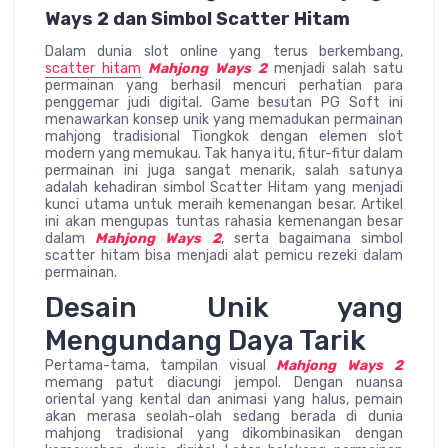
Ways 2 dan Simbol Scatter Hitam
Dalam dunia slot online yang terus berkembang,
scatter hitam
Mahjong Ways 2
menjadi salah satu
permainan yang berhasil mencuri perhatian para
penggemar judi digital. Game besutan PG Soft ini
menawarkan konsep unik yang memadukan permainan
mahjong tradisional Tiongkok dengan elemen slot
modern yang memukau. Tak hanya itu, fitur-fitur dalam
permainan ini juga sangat menarik, salah satunya
adalah kehadiran simbol Scatter Hitam yang menjadi
kunci utama untuk meraih kemenangan besar. Artikel
ini akan mengupas tuntas rahasia kemenangan besar
dalam
Mahjong Ways 2
, serta bagaimana simbol
scatter hitam bisa menjadi alat pemicu rezeki dalam
permainan.
Desain Unik yang
Mengundang Daya Tarik
Pertama-tama, tampilan visual
Mahjong Ways 2
memang patut diacungi jempol. Dengan nuansa
oriental yang kental dan animasi yang halus, pemain
akan merasa seolah-olah sedang berada di dunia
mahjong tradisional yang dikombinasikan dengan