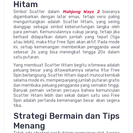
Hitam
Simbol Scatter dalam
Mahjong Ways 2
biasanya
digambarkan dengan latar emas, tetapi versi paling
menguntungkan adalah Scatter Hitam, yang sering
dianggap sebagai simbol keberuntungan langka oleh
para pemain. Kemunculannya cukup jarang, tetapi jika
berhasil didapatkan dalam jumlah yang tepat (tiga
atau lebih), maka fitur Free Spin akan aktif. Pada mode
ini, setiap kemenangan memberikan pengganda awal
sebesar 2x yang bisa meningkat hingga 20x dalam
satu putaran.
Yang membuat Scatter Hitam begitu istimewa adalah
peluang besar yang ditawarkannya selama fitur Free
Spin berlangsung. Scatter Hitam dapat muncul kembali
selama mode ini, memperpanjang jumlah putaran gratis
dan membuka peluang pengganda yang semakin tinggi.
Banyak pemain veteran percaya bahwa kemunculan
Scatter Hitam lebih dari sekali dalam satu sesi Free
Spin adalah pertanda kemenangan besar akan segera
tiba.
Strategi Bermain dan Tips
Menang