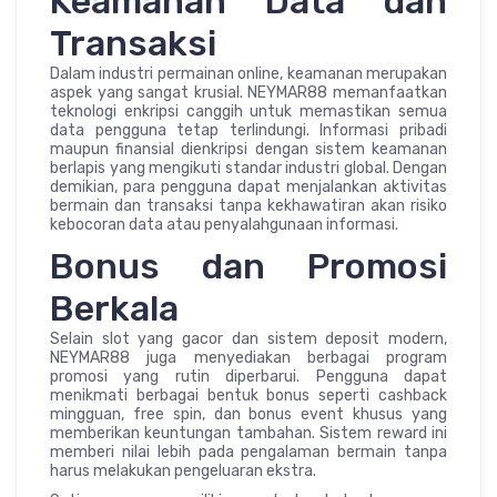
Keamanan Data dan
Transaksi
Dalam industri permainan online, keamanan merupakan
aspek yang sangat krusial. NEYMAR88 memanfaatkan
teknologi enkripsi canggih untuk memastikan semua
data pengguna tetap terlindungi. Informasi pribadi
maupun finansial dienkripsi dengan sistem keamanan
berlapis yang mengikuti standar industri global. Dengan
demikian, para pengguna dapat menjalankan aktivitas
bermain dan transaksi tanpa kekhawatiran akan risiko
kebocoran data atau penyalahgunaan informasi.
Bonus dan Promosi
Berkala
Selain slot yang gacor dan sistem deposit modern,
NEYMAR88 juga menyediakan berbagai program
promosi yang rutin diperbarui. Pengguna dapat
menikmati berbagai bentuk bonus seperti cashback
mingguan, free spin, dan bonus event khusus yang
memberikan keuntungan tambahan. Sistem reward ini
memberi nilai lebih pada pengalaman bermain tanpa
harus melakukan pengeluaran ekstra.