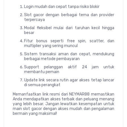
Login mudah dan cepat tanpa risiko blokir
Slot gacor dengan berbagai tema dan provider
terpercaya
Modal fleksibel mulai dari taruhan kecil hingga
besar
Fitur bonus seperti free spin, scatter, dan
multiplier yang sering muncul
Sistem transaksi aman dan cepat, mendukung
berbagai metode pembayaran
Support pelanggan aktif 24 jam untuk
membantu pemain
Update link secara rutin agar akses tetap lancar
di semua perangkat
Memanfaatkan link resmi dari NEYMAR88 memastikan
Anda mendapatkan akses terbaik dan peluang menang
yang lebih besar. Jangan lewatkan kesempatan untuk
main slot gacor dengan akses mudah dan pengalaman
bermain yang maksimal!