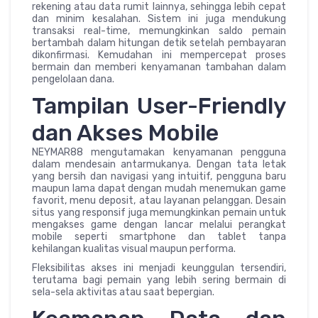
rekening atau data rumit lainnya, sehingga lebih cepat
dan minim kesalahan. Sistem ini juga mendukung
transaksi real-time, memungkinkan saldo pemain
bertambah dalam hitungan detik setelah pembayaran
dikonfirmasi. Kemudahan ini mempercepat proses
bermain dan memberi kenyamanan tambahan dalam
pengelolaan dana.
Tampilan User-Friendly
dan Akses Mobile
NEYMAR88 mengutamakan kenyamanan pengguna
dalam mendesain antarmukanya. Dengan tata letak
yang bersih dan navigasi yang intuitif, pengguna baru
maupun lama dapat dengan mudah menemukan game
favorit, menu deposit, atau layanan pelanggan. Desain
situs yang responsif juga memungkinkan pemain untuk
mengakses game dengan lancar melalui perangkat
mobile seperti smartphone dan tablet tanpa
kehilangan kualitas visual maupun performa.
Fleksibilitas akses ini menjadi keunggulan tersendiri,
terutama bagi pemain yang lebih sering bermain di
sela-sela aktivitas atau saat bepergian.