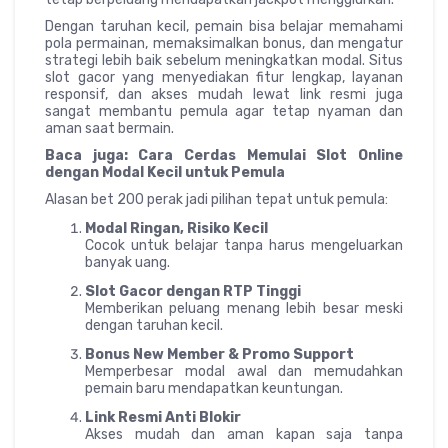
Dengan taruhan kecil, pemain bisa belajar memahami
pola permainan, memaksimalkan bonus, dan mengatur
strategi lebih baik sebelum meningkatkan modal. Situs
slot gacor yang menyediakan fitur lengkap, layanan
responsif, dan akses mudah lewat link resmi juga
sangat membantu pemula agar tetap nyaman dan
aman saat bermain.
Baca juga: Cara Cerdas Memulai Slot Online
dengan Modal Kecil untuk Pemula
Alasan bet 200 perak jadi pilihan tepat untuk pemula:
Modal Ringan, Risiko Kecil
Cocok untuk belajar tanpa harus mengeluarkan
banyak uang.
Slot Gacor dengan RTP Tinggi
Memberikan peluang menang lebih besar meski
dengan taruhan kecil.
Bonus New Member & Promo Support
Memperbesar modal awal dan memudahkan
pemain baru mendapatkan keuntungan.
Link Resmi Anti Blokir
Akses mudah dan aman kapan saja tanpa