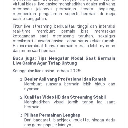
virtual biasa, live casino menghadirkan dealer asli yang
memandu jalannya permainan secara langsung,
memberikan pengalaman seperti bermain di meja
casino sungguhan.
Fitur live streaming berkualitas tinggi dan interaksi
real-time membuat pemain bisa merasakan
ketegangan saat memasang taruhan, sekaligus
menikmati suasana casino tanpa harus keluar rumah.
Hal ini membuat banyak pemain merasa lebih nyaman
dan aman saat bermain.
Baca juga: Tips Mengatur Modal Saat Bermain
Live Casino Agar Tetap Untung
Keunggulan live casino terbaru 2025:
Dealer Asli yang Profesional dan Ramah
Membuat suasana bermain lebih hidup dan
nyaman.
Kualitas Video HD dan Streaming Stabil
Menghadirkan visual jernih tanpa lag saat
bermain.
Pilihan Permainan Lengkap
Dari baccarat, blackjack, roulette, hingga dadu
dan game populer lainnya.