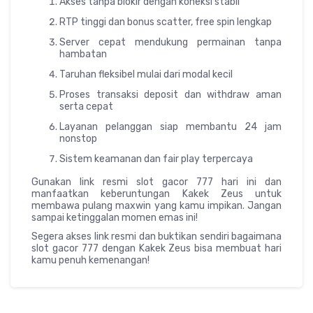
Akses tanpa blokir dengan koneksi stabil
RTP tinggi dan bonus scatter, free spin lengkap
Server cepat mendukung permainan tanpa
hambatan
Taruhan fleksibel mulai dari modal kecil
Proses transaksi deposit dan withdraw aman
serta cepat
Layanan pelanggan siap membantu 24 jam
nonstop
Sistem keamanan dan fair play terpercaya
Gunakan link resmi slot gacor 777 hari ini dan
manfaatkan keberuntungan Kakek Zeus untuk
membawa pulang maxwin yang kamu impikan. Jangan
sampai ketinggalan momen emas ini!
Segera akses link resmi dan buktikan sendiri bagaimana
slot gacor 777 dengan Kakek Zeus bisa membuat hari
kamu penuh kemenangan!