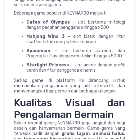
serta bonus pengganda.
Beberapa game populer di NEYMAR88 meliputi:
Gates of Olympus
– slot bertema mitologi
dengan pecahan pengganda hingga x500
Mahjong Wins 3
– slot klasik dengan fitur
scatter hitam dan potensi maxwin
Spaceman
– slot bertema astronot dari
Pragmatic Play dengan multiplier hingga x5000
Starlight Princess
– slot anime dengan grafik
cerah dan fitur pengganda dinamis
Setiap game di platform ini dirancang untuk
memberikan pengalaman yang adil, interaktif, dan
menyenangkan bagi pemain dari berbagai kalangan.
Kualitas Visual dan
Pengalaman Bermain
Selain dikenal gacor, NEYMAR88 juga unggul dari segi
desain dan kenyamanan bermain. Game-game yang
tersedia hadir dengan
grafis tajam
,
animasi halus
,
dan
tema yang bervariasi
, mulai dari klasik oriental