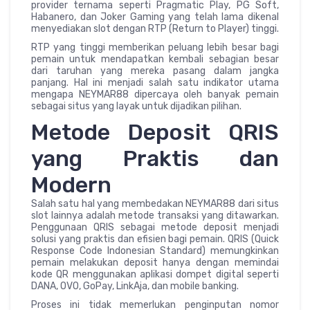
provider ternama seperti Pragmatic Play, PG Soft,
Habanero, dan Joker Gaming yang telah lama dikenal
menyediakan slot dengan RTP (Return to Player) tinggi.
RTP yang tinggi memberikan peluang lebih besar bagi
pemain untuk mendapatkan kembali sebagian besar
dari taruhan yang mereka pasang dalam jangka
panjang. Hal ini menjadi salah satu indikator utama
mengapa NEYMAR88 dipercaya oleh banyak pemain
sebagai situs yang layak untuk dijadikan pilihan.
Metode Deposit QRIS
yang Praktis dan
Modern
Salah satu hal yang membedakan NEYMAR88 dari situs
slot lainnya adalah metode transaksi yang ditawarkan.
Penggunaan QRIS sebagai metode deposit menjadi
solusi yang praktis dan efisien bagi pemain. QRIS (Quick
Response Code Indonesian Standard) memungkinkan
pemain melakukan deposit hanya dengan memindai
kode QR menggunakan aplikasi dompet digital seperti
DANA, OVO, GoPay, LinkAja, dan mobile banking.
Proses ini tidak memerlukan penginputan nomor