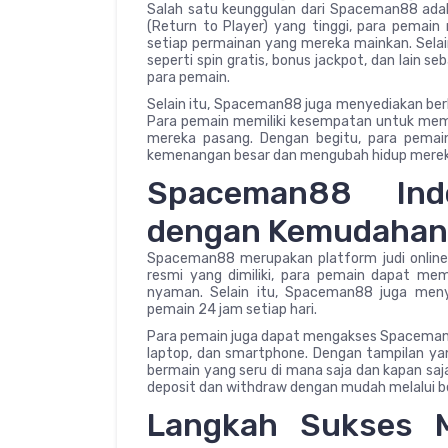
Salah satu keunggulan dari Spaceman88 ad
(Return to Player) yang tinggi, para pemai
setiap permainan yang mereka mainkan. Selai
seperti spin gratis, bonus jackpot, dan lain
para pemain.
Selain itu, Spaceman88 juga menyediakan ber
Para pemain memiliki kesempatan untuk meme
mereka pasang. Dengan begitu, para pemai
kemenangan besar dan mengubah hidup merek
Spaceman88 Ind
dengan Kemudahan
Spaceman88 merupakan platform judi online y
resmi yang dimiliki, para pemain dapat 
nyaman. Selain itu, Spaceman88 juga men
pemain 24 jam setiap hari.
Para pemain juga dapat mengakses Spaceman8
laptop, dan smartphone. Dengan tampilan ya
bermain yang seru di mana saja dan kapan saja
deposit dan withdraw dengan mudah melalui 
Langkah Sukses 