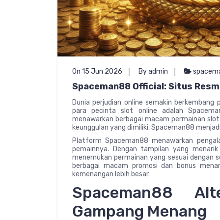
On 15 Jun 2026
By admin
spacem
Spaceman88 Official: Situs Res
Dunia perjudian online semakin berkembang pe
para pecinta slot online adalah Spacem
menawarkan berbagai macam permainan slot d
keunggulan yang dimiliki, Spaceman88 menjadi s
Platform Spaceman88 menawarkan pengala
pemainnya. Dengan tampilan yang menarik
menemukan permainan yang sesuai dengan se
berbagai macam promosi dan bonus menar
kemenangan lebih besar.
Spaceman88 Alte
Gampang Menang