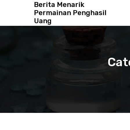
S
Berita Menarik
k
Permainan Penghasil
i
Uang
p
t
o
c
o
n
Cat
t
e
n
t