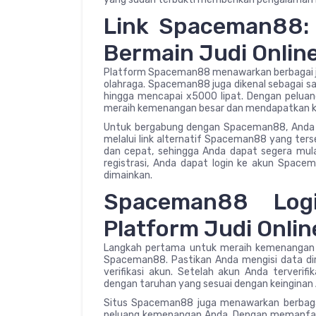
Link Spaceman88: 
Bermain Judi Onlin
Platform Spaceman88 menawarkan berbagai jeni
olahraga. Spaceman88 juga dikenal sebagai sa
hingga mencapai x5000 lipat. Dengan pelua
meraih kemenangan besar dan mendapatkan 
Untuk bergabung dengan Spaceman88, Anda da
melalui link alternatif Spaceman88 yang te
dan cepat, sehingga Anda dapat segera mul
registrasi, Anda dapat login ke akun Spac
dimainkan.
Spaceman88 Log
Platform Judi Onlin
Langkah pertama untuk meraih kemenangan
Spaceman88. Pastikan Anda mengisi data di
verifikasi akun. Setelah akun Anda terverif
dengan taruhan yang sesuai dengan keinginan
Situs Spaceman88 juga menawarkan berbag
peluang kemenangan Anda. Dengan memanfaa