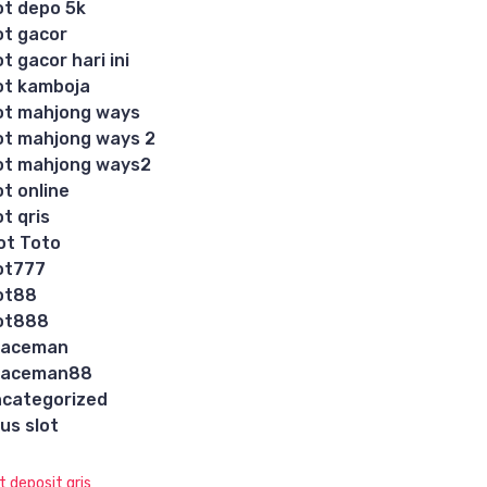
ot depo 5k
ot gacor
ot gacor hari ini
ot kamboja
ot mahjong ways
ot mahjong ways 2
ot mahjong ways2
ot online
ot qris
ot Toto
ot777
ot88
ot888
paceman
paceman88
categorized
us slot
t deposit qris