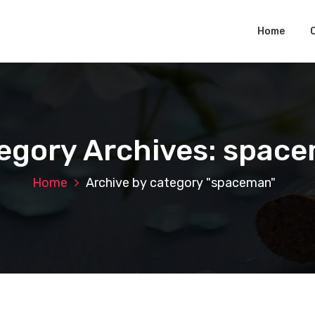
Home
egory Archives: spac
Home
Archive by category "spaceman"