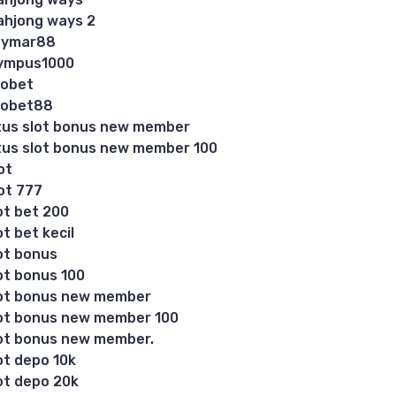
hjong ways 2
eymar88
ympus1000
obet
bobet88
tus slot bonus new member
tus slot bonus new member 100
ot
ot 777
ot bet 200
ot bet kecil
ot bonus
ot bonus 100
ot bonus new member
ot bonus new member 100
ot bonus new member.
ot depo 10k
ot depo 20k