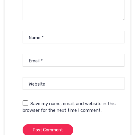
Name
*
Email
*
Website
Save my name, email, and website in this
browser for the next time I comment.