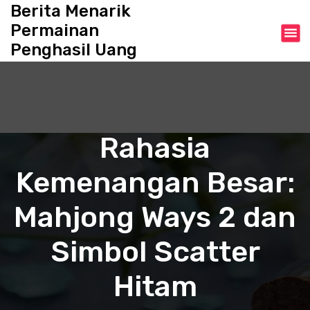
S
Berita Menarik
k
Permainan
i
Penghasil Uang
p
t
o
c
o
n
Rahasia
t
e
Kemenangan Besar:
n
t
Mahjong Ways 2 dan
Simbol Scatter
Hitam