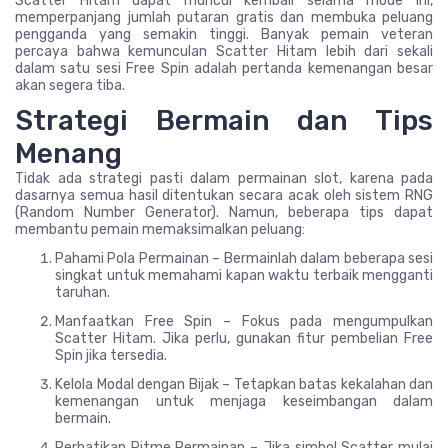
Scatter Hitam dapat muncul kembali selama mode ini,
memperpanjang jumlah putaran gratis dan membuka peluang
pengganda yang semakin tinggi. Banyak pemain veteran
percaya bahwa kemunculan Scatter Hitam lebih dari sekali
dalam satu sesi Free Spin adalah pertanda kemenangan besar
akan segera tiba.
Strategi Bermain dan Tips
Menang
Tidak ada strategi pasti dalam permainan slot, karena pada
dasarnya semua hasil ditentukan secara acak oleh sistem RNG
(Random Number Generator). Namun, beberapa tips dapat
membantu pemain memaksimalkan peluang:
Pahami Pola Permainan – Bermainlah dalam beberapa sesi
singkat untuk memahami kapan waktu terbaik mengganti
taruhan.
Manfaatkan Free Spin – Fokus pada mengumpulkan
Scatter Hitam. Jika perlu, gunakan fitur pembelian Free
Spin jika tersedia.
Kelola Modal dengan Bijak – Tetapkan batas kekalahan dan
kemenangan untuk menjaga keseimbangan dalam
bermain.
Perhatikan Ritme Permainan – Jika simbol Scatter mulai