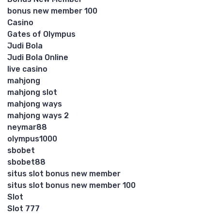
bonus new member 100
Casino
Gates of Olympus
Judi Bola
Judi Bola Online
live casino
mahjong
mahjong slot
mahjong ways
mahjong ways 2
neymar88
olympus1000
sbobet
sbobet88
situs slot bonus new member
situs slot bonus new member 100
Slot
Slot 777