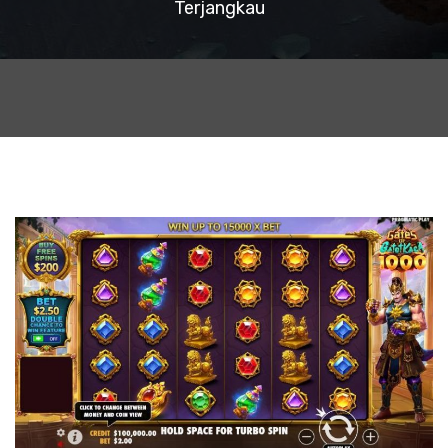
Terjangkau