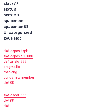
slot777
slot88
slot888
spaceman
spaceman88
Uncategorized
zeus slot
slot deposit qris
slot deposit 10 ribu
daftar slot777
pragmatic
mahjong
bonus new member
slot88
slot gacor 777
slot88
slot