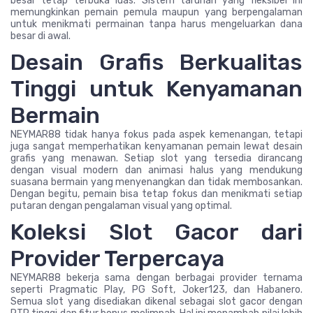
besar tetap terbuka luas. Sistem taruhan yang fleksibel ini
memungkinkan pemain pemula maupun yang berpengalaman
untuk menikmati permainan tanpa harus mengeluarkan dana
besar di awal.
Desain Grafis Berkualitas
Tinggi untuk Kenyamanan
Bermain
NEYMAR88 tidak hanya fokus pada aspek kemenangan, tetapi
juga sangat memperhatikan kenyamanan pemain lewat desain
grafis yang menawan. Setiap slot yang tersedia dirancang
dengan visual modern dan animasi halus yang mendukung
suasana bermain yang menyenangkan dan tidak membosankan.
Dengan begitu, pemain bisa tetap fokus dan menikmati setiap
putaran dengan pengalaman visual yang optimal.
Koleksi Slot Gacor dari
Provider Terpercaya
NEYMAR88 bekerja sama dengan berbagai provider ternama
seperti Pragmatic Play, PG Soft, Joker123, dan Habanero.
Semua slot yang disediakan dikenal sebagai slot gacor dengan