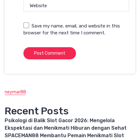
Website
Save my name, email, and website in this
browser for the next time I comment.
neymar88
Recent Posts
Psikologi di Balik Slot Gacor 2026: Mengelola
Ekspektasi dan Menikmati Hiburan dengan Sehat
SPACEMAN88 Membantu Pemain Menikmati Slot