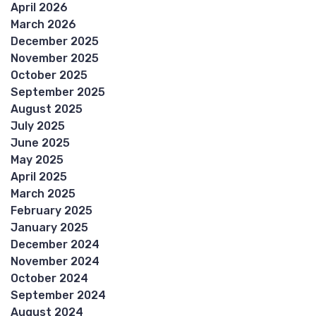
April 2026
March 2026
December 2025
November 2025
October 2025
September 2025
August 2025
July 2025
June 2025
May 2025
April 2025
March 2025
February 2025
January 2025
December 2024
November 2024
October 2024
September 2024
August 2024