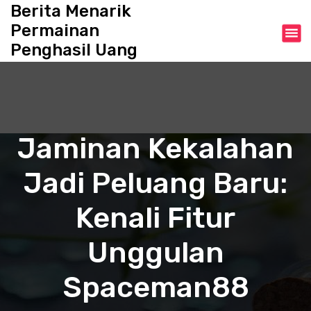
S
Berita Menarik
k
Permainan
i
Penghasil Uang
p
t
o
c
o
n
Jaminan Kekalahan
t
e
Jadi Peluang Baru:
n
t
Kenali Fitur
Unggulan
Spaceman88