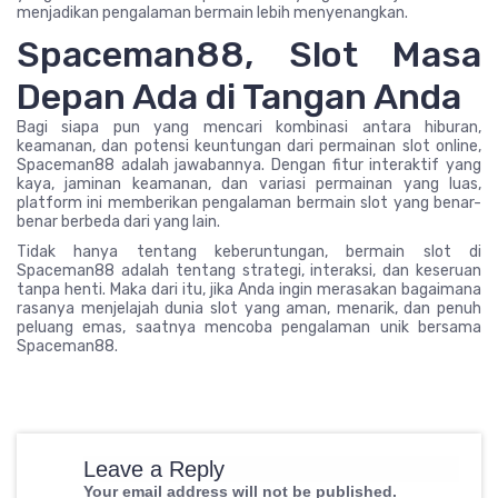
menjadikan pengalaman bermain lebih menyenangkan.
Spaceman88, Slot Masa
Depan Ada di Tangan Anda
Bagi siapa pun yang mencari kombinasi antara hiburan,
keamanan, dan potensi keuntungan dari permainan slot online,
Spaceman88 adalah jawabannya. Dengan fitur interaktif yang
kaya, jaminan keamanan, dan variasi permainan yang luas,
platform ini memberikan pengalaman bermain slot yang benar-
benar berbeda dari yang lain.
Tidak hanya tentang keberuntungan, bermain slot di
Spaceman88 adalah tentang strategi, interaksi, dan keseruan
tanpa henti. Maka dari itu, jika Anda ingin merasakan bagaimana
rasanya menjelajah dunia slot yang aman, menarik, dan penuh
peluang emas, saatnya mencoba pengalaman unik bersama
Spaceman88.
Leave a Reply
Your email address will not be published.