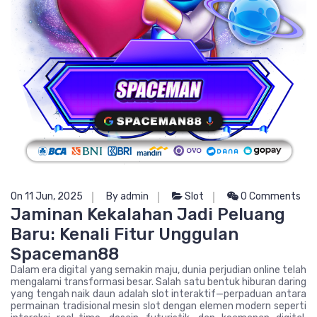
On 11 Jun, 2025
By admin
Slot
0 Comments
Jaminan Kekalahan Jadi Peluang
Baru: Kenali Fitur Unggulan
Spaceman88
Dalam era digital yang semakin maju, dunia perjudian online telah
mengalami transformasi besar. Salah satu bentuk hiburan daring
yang tengah naik daun adalah slot interaktif—perpaduan antara
permainan tradisional mesin slot dengan elemen modern seperti