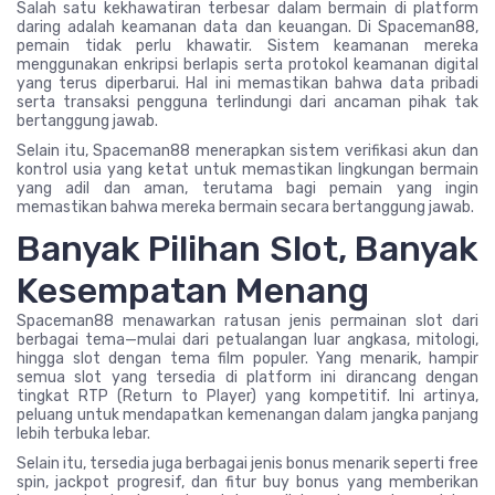
Salah satu kekhawatiran terbesar dalam bermain di platform
daring adalah keamanan data dan keuangan. Di Spaceman88,
pemain tidak perlu khawatir. Sistem keamanan mereka
menggunakan enkripsi berlapis serta protokol keamanan digital
yang terus diperbarui. Hal ini memastikan bahwa data pribadi
serta transaksi pengguna terlindungi dari ancaman pihak tak
bertanggung jawab.
Selain itu, Spaceman88 menerapkan sistem verifikasi akun dan
kontrol usia yang ketat untuk memastikan lingkungan bermain
yang adil dan aman, terutama bagi pemain yang ingin
memastikan bahwa mereka bermain secara bertanggung jawab.
Banyak Pilihan Slot, Banyak
Kesempatan Menang
Spaceman88 menawarkan ratusan jenis permainan slot dari
berbagai tema—mulai dari petualangan luar angkasa, mitologi,
hingga slot dengan tema film populer. Yang menarik, hampir
semua slot yang tersedia di platform ini dirancang dengan
tingkat RTP (Return to Player) yang kompetitif. Ini artinya,
peluang untuk mendapatkan kemenangan dalam jangka panjang
lebih terbuka lebar.
Selain itu, tersedia juga berbagai jenis bonus menarik seperti free
spin, jackpot progresif, dan fitur buy bonus yang memberikan