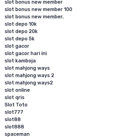
slot bonus new member
slot bonus new member 100
slot bonus new member.
slot depo 10k
slot depo 20k
slot depo 5k
slot gacor
slot gacor hari ini
slot kamboja
slot mahjong ways
slot mahjong ways 2
slot mahjong ways2
slot online
slot qris
Slot Toto
slot777
slot88
slot888
spaceman