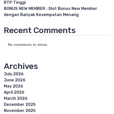
RTP Tinggi
BONUS NEW MEMBER : Slot Bonus New Member
dengan Banyak Kesempatan Menang
Recent Comments
No comments to show.
Archives
July 2026
June 2026
May 2026
April 2026
March 2026
December 2025
November 2025