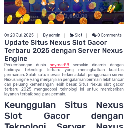
On 20 Jul, 2025
By admin
Slot
0 Comments
Update Situs Nexus Slot Gacor
Terbaru 2025 dengan Server Nexus
Engine
Perkembangan dunia
neymar88
semakin dinamis dengan
hadirnya teknologi terbaru yang meningkatkan kualitas
permainan. Salah satu inovasi terkini adalah penggunaan server
Nexus Engine yang menjanjikan pengalaman bermain lebih lancar
dan peluang kemenangan lebih besar. Situs Nexus slot gacor
terbaru 2025 mengadopsi teknologi ini untuk memberikan
layanan terbaik bagi para pemain.
Keunggulan Situs Nexus
Slot Gacor dengan
Teknologi Server Nexus