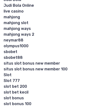
Judi Bola Online
live casino
mahjong
mahjong slot
mahjong ways
mahjong ways 2
neymar88
olympus1000
sbobet
sbobet88
situs slot bonus new member
situs slot bonus new member 100
Slot
Slot 777
slot bet 200
slot bet kecil
slot bonus
slot bonus 100