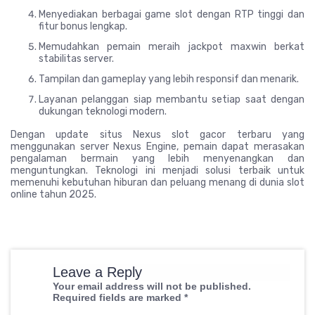
Menyediakan berbagai game slot dengan RTP tinggi dan
fitur bonus lengkap.
Memudahkan pemain meraih jackpot maxwin berkat
stabilitas server.
Tampilan dan gameplay yang lebih responsif dan menarik.
Layanan pelanggan siap membantu setiap saat dengan
dukungan teknologi modern.
Dengan update situs Nexus slot gacor terbaru yang
menggunakan server Nexus Engine, pemain dapat merasakan
pengalaman bermain yang lebih menyenangkan dan
menguntungkan. Teknologi ini menjadi solusi terbaik untuk
memenuhi kebutuhan hiburan dan peluang menang di dunia slot
online tahun 2025.
Leave a Reply
Your email address will not be published.
Required fields are marked
*