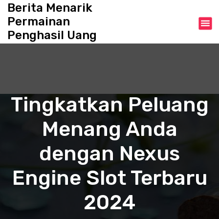
S
Berita Menarik
k
Permainan
i
Penghasil Uang
p
t
o
c
o
n
Tingkatkan Peluang
t
e
Menang Anda
n
t
dengan Nexus
Engine Slot Terbaru
2024