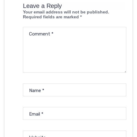
Leave a Reply
Your email address will not be published.
Required fields are marked
*
Comment
*
Name
*
Email
*