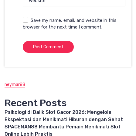
Website
Save my name, email, and website in this
browser for the next time I comment.
neymar88
Recent Posts
Psikologi di Balik Slot Gacor 2026: Mengelola
Ekspektasi dan Menikmati Hiburan dengan Sehat
SPACEMAN88 Membantu Pemain Menikmati Slot
Online Lebih Praktis