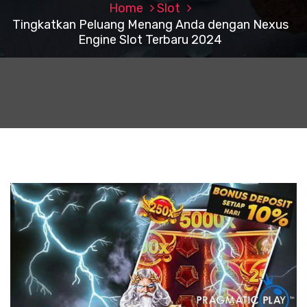
Home
Slot
Tingkatkan Peluang Menang Anda dengan Nexus
Engine Slot Terbaru 2024