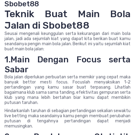
Sbobet88
Teknik Buat Main Bola
Jalan di Sbobet88
Seusai mengenali keunggulan serta kekurangan dari main bola
jalan, jadi ada sejumlah kiat yang dapat kita berikan buat kamu
seandainya pengin main bola jalan. Berikut ini yaitu sejumlah kiat
buat main bola jalan:
1.Main Dengan Focus serta
Sabar
Bola jalan diperlukan perbuatan serta memikir yang cepat maka
banyak bettor mesti focus. Focuslah menyaksikan 1-2
pertandingan yang kamu sasar buat terpasang. Lihatlah
bagaimana klub sama sama tanding, efektivitas gempuran serta
klub yang mana lebih bertahan biar kamu dapat membikin
putusan taruhan.
Hindarkanlah taruhan di sebagian pertandingan sekalian sewaktu
live betting maka seandainya kamu pengin membuat perubahan
putusan di tengahnya pertandingan dapat menjadi
memusingkan.