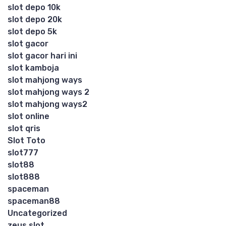
slot depo 10k
slot depo 20k
slot depo 5k
slot gacor
slot gacor hari ini
slot kamboja
slot mahjong ways
slot mahjong ways 2
slot mahjong ways2
slot online
slot qris
Slot Toto
slot777
slot88
slot888
spaceman
spaceman88
Uncategorized
zeus slot