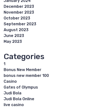
January 2024
December 2023
November 2023
October 2023
September 2023
August 2023
June 2023
May 2023
Categories
1
Bonus New Member
bonus new member 100
Casino
Gates of Olympus
Judi Bola
Judi Bola Online
live casino