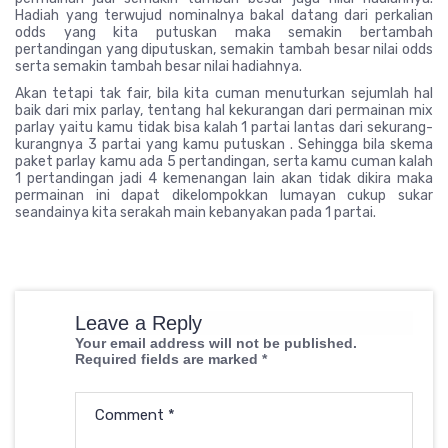
Hadiah yang terwujud nominalnya bakal datang dari perkalian
odds yang kita putuskan maka semakin bertambah
pertandingan yang diputuskan, semakin tambah besar nilai odds
serta semakin tambah besar nilai hadiahnya.
Akan tetapi tak fair, bila kita cuman menuturkan sejumlah hal
baik dari mix parlay, tentang hal kekurangan dari permainan mix
parlay yaitu kamu tidak bisa kalah 1 partai lantas dari sekurang-
kurangnya 3 partai yang kamu putuskan . Sehingga bila skema
paket parlay kamu ada 5 pertandingan, serta kamu cuman kalah
1 pertandingan jadi 4 kemenangan lain akan tidak dikira maka
permainan ini dapat dikelompokkan lumayan cukup sukar
seandainya kita serakah main kebanyakan pada 1 partai.
Leave a Reply
Your email address will not be published.
Required fields are marked
*
Comment
*