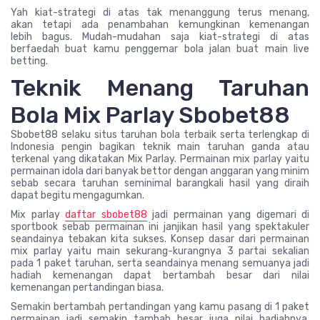
Yah kiat-strategi di atas tak menanggung terus menang,
akan tetapi ada penambahan kemungkinan kemenangan
lebih bagus. Mudah-mudahan saja kiat-strategi di atas
berfaedah buat kamu penggemar bola jalan buat main live
betting.
Teknik Menang Taruhan
Bola Mix Parlay Sbobet88
Sbobet88 selaku situs taruhan bola terbaik serta terlengkap di
Indonesia pengin bagikan teknik main taruhan ganda atau
terkenal yang dikatakan Mix Parlay. Permainan mix parlay yaitu
permainan idola dari banyak bettor dengan anggaran yang minim
sebab secara taruhan seminimal barangkali hasil yang diraih
dapat begitu mengagumkan.
Mix parlay
daftar sbobet88
jadi permainan yang digemari di
sportbook sebab permainan ini janjikan hasil yang spektakuler
seandainya tebakan kita sukses. Konsep dasar dari permainan
mix parlay yaitu main sekurang-kurangnya 3 partai sekalian
pada 1 paket taruhan, serta seandainya menang semuanya jadi
hadiah kemenangan dapat bertambah besar dari nilai
kemenangan pertandingan biasa.
Semakin bertambah pertandingan yang kamu pasang di 1 paket
permainan jadi semakin tambah besar juga nilai hadiahnya.