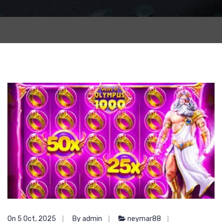
On 5 Oct, 2025
By admin
neymar88