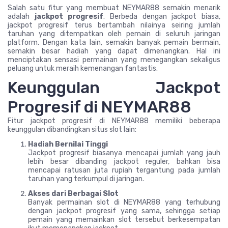
Salah satu fitur yang membuat NEYMAR88 semakin menarik
adalah
jackpot progresif
. Berbeda dengan jackpot biasa,
jackpot progresif terus bertambah nilainya seiring jumlah
taruhan yang ditempatkan oleh pemain di seluruh jaringan
platform. Dengan kata lain, semakin banyak pemain bermain,
semakin besar hadiah yang dapat dimenangkan. Hal ini
menciptakan sensasi permainan yang menegangkan sekaligus
peluang untuk meraih kemenangan fantastis.
Keunggulan Jackpot
Progresif di NEYMAR88
Fitur jackpot progresif di NEYMAR88 memiliki beberapa
keunggulan dibandingkan situs slot lain:
Hadiah Bernilai Tinggi
Jackpot progresif biasanya mencapai jumlah yang jauh
lebih besar dibanding jackpot reguler, bahkan bisa
mencapai ratusan juta rupiah tergantung pada jumlah
taruhan yang terkumpul di jaringan.
Akses dari Berbagai Slot
Banyak permainan slot di NEYMAR88 yang terhubung
dengan jackpot progresif yang sama, sehingga setiap
pemain yang memainkan slot tersebut berkesempatan