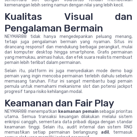
kemenangan lebih sering namun dengan nilai yang lebih kecil.
Kualitas Visual dan
Pengalaman Bermain
NEYMAR88 tidak hanya mengedepankan peluang menang,
tetapi juga pengalaman bermain yang nyaman. Situs ini
dirancang responsif dan mendukung berbagai perangkat, mulai
dari komputer desktop hingga smartphone. Grafis permainan
yang memukau, animasi halus, dan efek suara realistis membuat
pemain lebih terlibat dalam permainan.
Selain itu, platform ini juga menyediakan mode demo bagi
pemain yang ingin mencoba permainan terlebih dahulu sebelum
memasang taruhan. Fitur ini sangat membantu bagi pemain
pemula untuk memahami mekanisme slot dan potensi jackpot
progresif tanpa risiko kehilangan modal.
Keamanan dan Fair Play
NEYMAR88 menempatkan
keamanan pemain
sebagai prioritas
utama. Semua transaksi keuangan dilakukan melalui sistem
enkripsi canggih, sementara data pribadi dijaga dengan standar
keamanan tinggi. Selain itu, audit internal dan sistem RNG
memastikan setiap permainan berlangsung
adil
, termasuk