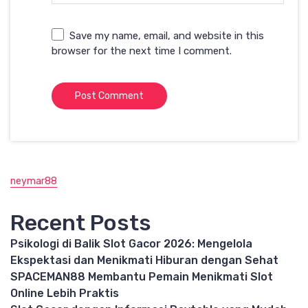
Save my name, email, and website in this
browser for the next time I comment.
neymar88
Recent Posts
Psikologi di Balik Slot Gacor 2026: Mengelola
Ekspektasi dan Menikmati Hiburan dengan Sehat
SPACEMAN88 Membantu Pemain Menikmati Slot
Online Lebih Praktis