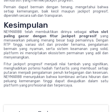
semua slot yang memiliki jackpot progresif.
Pemain dapat bermain dengan tenang, mengetahui bahwa
setiap kemenangan, baik kecil maupun jackpot progresif,
diperoleh secara sah dan transparan.
Kesimpulan
NEYMAR88 telah membuktikan dirinya sebagai
situs slot
paling gacor dengan fitur jackpot progresif
yang
menawarkan peluang menang besar bagi pemainnya. Dengan
RTP tinggi, variasi slot dari provider ternama, pengalaman
bermain yang nyaman, serta sistem keamanan yang solid,
platform ini menciptakan ekosistem permainan yang adil dan
menyenangkan.
Fitur jackpot progresif menjadi nilai tambah yang signifikan,
menghadirkan potensi hadiah fantastis yang membuat setiap
putaran menjadi pengalaman penuh ketegangan dan keseruan.
NEYMAR88 menunjukkan bahwa kombinasi antara hiburan dan
peluang kemenangan tinggi dapat diwujudkan dalam satu
platform yang profesional dan terpercaya.