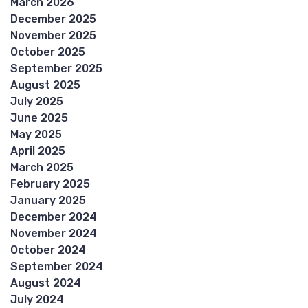
March 2026
December 2025
November 2025
October 2025
September 2025
August 2025
July 2025
June 2025
May 2025
April 2025
March 2025
February 2025
January 2025
December 2024
November 2024
October 2024
September 2024
August 2024
July 2024