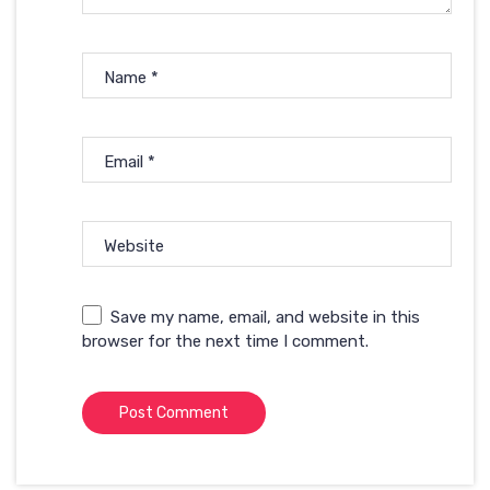
Name
*
Email
*
Website
Save my name, email, and website in this
browser for the next time I comment.