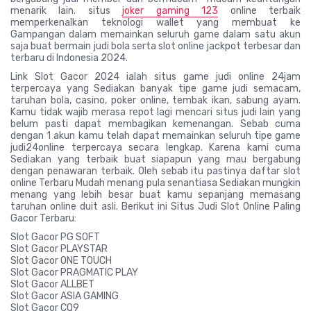
menarik lain. situs
joker gaming 123
online terbaik
memperkenalkan teknologi wallet yang membuat ke
Gampangan dalam memainkan seluruh game dalam satu akun
saja buat bermain judi bola serta slot online jackpot terbesar dan
terbaru di Indonesia 2024.
Link Slot Gacor 2024 ialah situs game judi online 24jam
terpercaya yang Sediakan banyak tipe game judi semacam,
taruhan bola, casino, poker online, tembak ikan, sabung ayam.
Kamu tidak wajib merasa repot lagi mencari situs judi lain yang
belum pasti dapat membagikan kemenangan. Sebab cuma
dengan 1 akun kamu telah dapat memainkan seluruh tipe game
judi24online terpercaya secara lengkap. Karena kami cuma
Sediakan yang terbaik buat siapapun yang mau bergabung
dengan penawaran terbaik. Oleh sebab itu pastinya daftar slot
online Terbaru Mudah menang pula senantiasa Sediakan mungkin
menang yang lebih besar buat kamu sepanjang memasang
taruhan online duit asli. Berikut ini Situs Judi Slot Online Paling
Gacor Terbaru:
Slot Gacor PG SOFT
Slot Gacor PLAYSTAR
Slot Gacor ONE TOUCH
Slot Gacor PRAGMATIC PLAY
Slot Gacor ALLBET
Slot Gacor ASIA GAMING
Slot Gacor CQ9