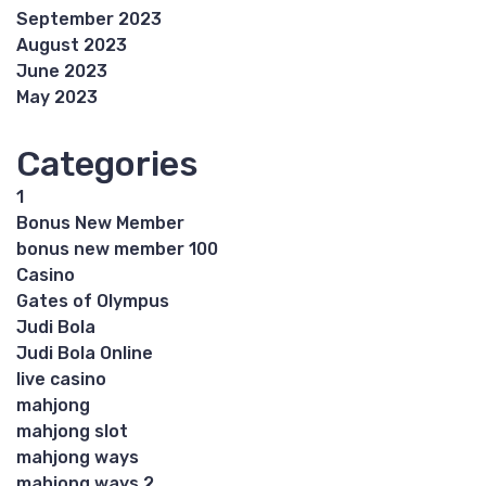
September 2023
August 2023
June 2023
May 2023
Categories
1
Bonus New Member
bonus new member 100
Casino
Gates of Olympus
Judi Bola
Judi Bola Online
live casino
mahjong
mahjong slot
mahjong ways
mahjong ways 2