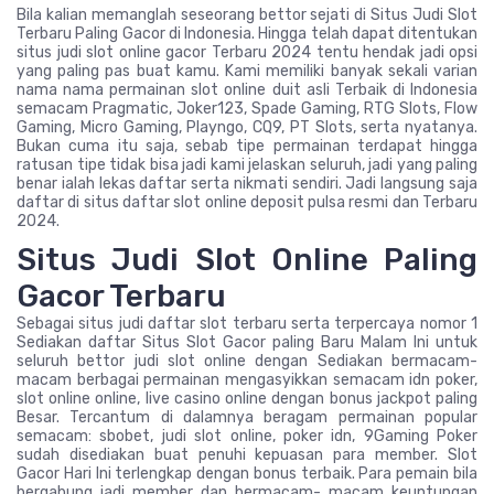
Bila kalian memanglah seseorang bettor sejati di Situs Judi Slot
Terbaru Paling Gacor di Indonesia. Hingga telah dapat ditentukan
situs judi slot online gacor Terbaru 2024 tentu hendak jadi opsi
yang paling pas buat kamu. Kami memiliki banyak sekali varian
nama nama permainan slot online duit asli Terbaik di Indonesia
semacam Pragmatic, Joker123, Spade Gaming, RTG Slots, Flow
Gaming, Micro Gaming, Playngo, CQ9, PT Slots, serta nyatanya.
Bukan cuma itu saja, sebab tipe permainan terdapat hingga
ratusan tipe tidak bisa jadi kami jelaskan seluruh, jadi yang paling
benar ialah lekas daftar serta nikmati sendiri. Jadi langsung saja
daftar di situs daftar slot online deposit pulsa resmi dan Terbaru
2024.
Situs Judi Slot Online Paling
Gacor Terbaru
Sebagai situs judi daftar slot terbaru serta terpercaya nomor 1
Sediakan daftar Situs Slot Gacor paling Baru Malam Ini untuk
seluruh bettor judi slot online dengan Sediakan bermacam-
macam berbagai permainan mengasyikkan semacam idn poker,
slot online online, live casino online dengan bonus jackpot paling
Besar. Tercantum di dalamnya beragam permainan popular
semacam: sbobet, judi slot online, poker idn, 9Gaming Poker
sudah disediakan buat penuhi kepuasan para member. Slot
Gacor Hari Ini terlengkap dengan bonus terbaik. Para pemain bila
bergabung jadi member dan bermacam- macam keuntungan