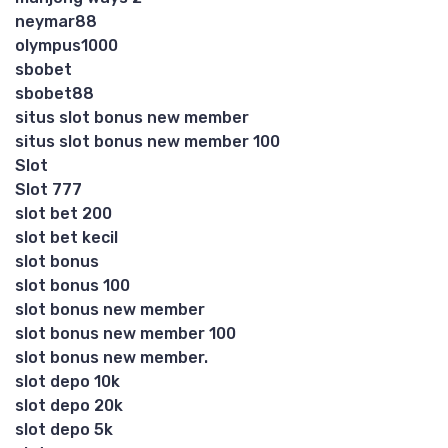
neymar88
olympus1000
sbobet
sbobet88
situs slot bonus new member
situs slot bonus new member 100
Slot
Slot 777
slot bet 200
slot bet kecil
slot bonus
slot bonus 100
slot bonus new member
slot bonus new member 100
slot bonus new member.
slot depo 10k
slot depo 20k
slot depo 5k