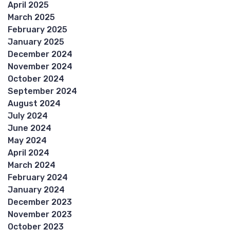
April 2025
March 2025
February 2025
January 2025
December 2024
November 2024
October 2024
September 2024
August 2024
July 2024
June 2024
May 2024
April 2024
March 2024
February 2024
January 2024
December 2023
November 2023
October 2023