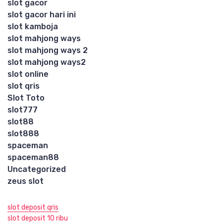
slot gacor
slot gacor hari ini
slot kamboja
slot mahjong ways
slot mahjong ways 2
slot mahjong ways2
slot online
slot qris
Slot Toto
slot777
slot88
slot888
spaceman
spaceman88
Uncategorized
zeus slot
slot deposit qris
slot deposit 10 ribu