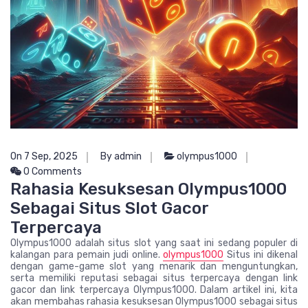
On 7 Sep, 2025
By admin
olympus1000
0 Comments
Rahasia Kesuksesan Olympus1000
Sebagai Situs Slot Gacor
Terpercaya
Olympus1000 adalah situs slot yang saat ini sedang populer di
kalangan para pemain judi online.
olympus1000
Situs ini dikenal
dengan game-game slot yang menarik dan menguntungkan,
serta memiliki reputasi sebagai situs terpercaya dengan link
gacor dan link terpercaya Olympus1000. Dalam artikel ini, kita
akan membahas rahasia kesuksesan Olympus1000 sebagai situs