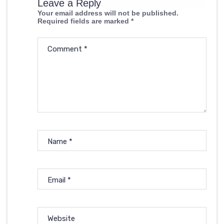
Leave a Reply
Your email address will not be published.
Required fields are marked
*
Comment
*
Name
*
Email
*
Website