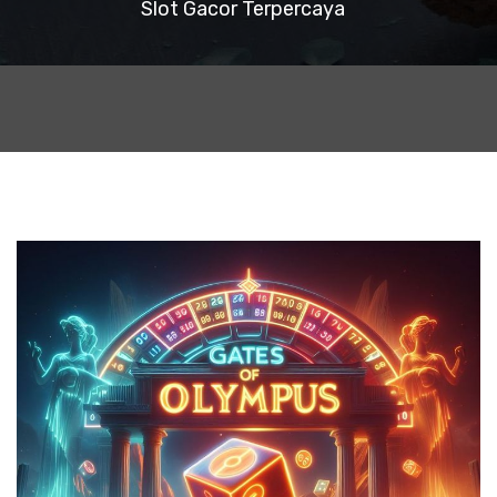
Slot Gacor Terpercaya