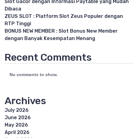
Slot Gacor dengan Informasi Paytable yang Mudah
Dibaca
ZEUS SLOT : Platform Slot Zeus Populer dengan
RTP Tinggi
BONUS NEW MEMBER : Slot Bonus New Member
dengan Banyak Kesempatan Menang
Recent Comments
No comments to show.
Archives
July 2026
June 2026
May 2026
April 2026