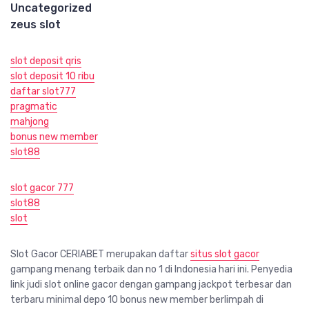
Uncategorized
zeus slot
slot deposit qris
slot deposit 10 ribu
daftar slot777
pragmatic
mahjong
bonus new member
slot88
slot gacor 777
slot88
slot
Slot Gacor CERIABET merupakan daftar
situs slot gacor
gampang menang terbaik dan no 1 di Indonesia hari ini. Penyedia
link judi slot online gacor dengan gampang jackpot terbesar dan
terbaru minimal depo 10 bonus new member berlimpah di