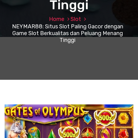
Tinggi
Home
Slot
NEYMAR88: Situs Slot Paling Gacor dengan
Game Slot Berkualitas dan Peluang Menang
Tinggi