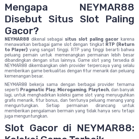
Mengapa NEYMAR88
Disebut Situs Slot Paling
Gacor?
NEYMAR88
dikenal sebagai
situs slot paling gacor
karena
menawarkan berbagai game slot dengan tingkat
RTP (Return
to Player)
yang sangat tinggi. RTP yang tinggi berarti bahwa
peluang pemain untuk memenangkan permainan lebih besar
dibandingkan dengan situs lainnya. Game slot yang tersedia di
NEYMAR88 dikembangkan oleh provider terpercaya yang selalu
memberikan game berkualitas dengan fitur menarik dan peluang
kemenangan besar.
NEYMAR88 bekerja sama dengan berbagai provider ternama
seperti
Pragmatic Play
,
Microgaming
,
Playtech
, dan banyak
lagi, untuk menghadirkan koleksi game slot yang menyuguhkan
grafis menarik, fitur bonus, dan tentunya peluang menang yang
menguntungkan. Setiap permainan dirancang untuk
memberikan pengalaman bermain yang tidak hanya seru tetapi
juga menguntungkan.
Slot Gacor di NEYMAR88: