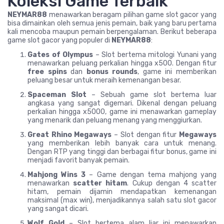
Koleksi Game Terbaik
NEYMAR88
menawarkan beragam pilihan game slot gacor yang
bisa dimainkan oleh semua jenis pemain, baik yang baru pertama
kali mencoba maupun pemain berpengalaman. Berikut beberapa
game slot gacor yang populer di
NEYMAR88
:
Gates of Olympus
– Slot bertema mitologi Yunani yang
menawarkan peluang perkalian hingga x500. Dengan fitur
free spins
dan
bonus rounds
, game ini memberikan
peluang besar untuk meraih kemenangan besar.
Spaceman Slot
– Sebuah game slot bertema luar
angkasa yang sangat digemari. Dikenal dengan peluang
perkalian hingga x5000, game ini menawarkan gameplay
yang menarik dan peluang menang yang menggiurkan.
Great Rhino Megaways
– Slot dengan fitur
Megaways
yang memberikan lebih banyak cara untuk menang.
Dengan RTP yang tinggi dan berbagai fitur bonus, game ini
menjadi favorit banyak pemain.
Mahjong Wins 3
– Game dengan tema mahjong yang
menawarkan
scatter hitam
. Cukup dengan 4 scatter
hitam, pemain dijamin mendapatkan kemenangan
maksimal (max win), menjadikannya salah satu slot gacor
yang sangat dicari.
Wolf Gold
– Slot bertema alam liar ini menawarkan