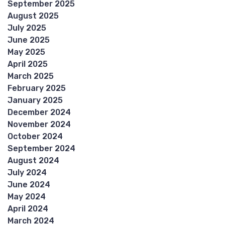
September 2025
August 2025
July 2025
June 2025
May 2025
April 2025
March 2025
February 2025
January 2025
December 2024
November 2024
October 2024
September 2024
August 2024
July 2024
June 2024
May 2024
April 2024
March 2024