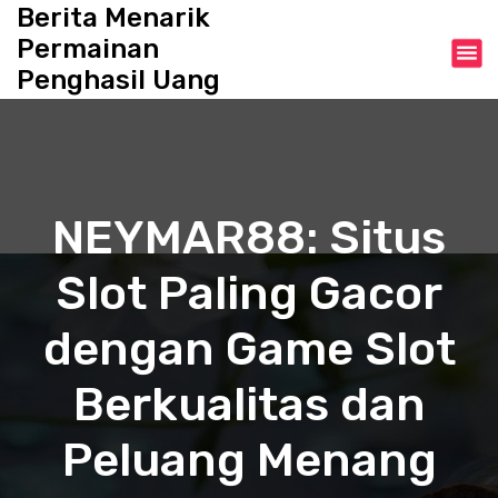
S
Berita Menarik
k
Permainan
i
Penghasil Uang
p
t
o
c
o
n
NEYMAR88: Situs
t
e
Slot Paling Gacor
n
t
dengan Game Slot
Berkualitas dan
Peluang Menang