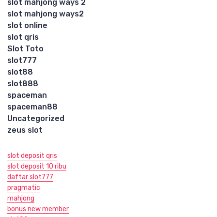
slot mahjong ways 2
slot mahjong ways2
slot online
slot qris
Slot Toto
slot777
slot88
slot888
spaceman
spaceman88
Uncategorized
zeus slot
slot deposit qris
slot deposit 10 ribu
daftar slot777
pragmatic
mahjong
bonus new member