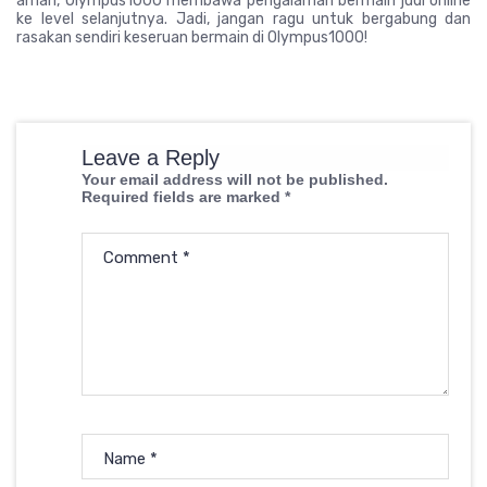
aman, Olympus1000 membawa pengalaman bermain judi online
ke level selanjutnya. Jadi, jangan ragu untuk bergabung dan
rasakan sendiri keseruan bermain di Olympus1000!
Leave a Reply
Your email address will not be published.
Required fields are marked
*
Comment
*
Name
*