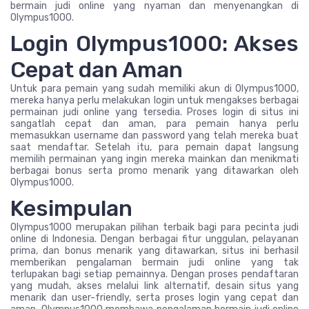
bermain judi online yang nyaman dan menyenangkan di
Olympus1000.
Login Olympus1000: Akses
Cepat dan Aman
Untuk para pemain yang sudah memiliki akun di Olympus1000,
mereka hanya perlu melakukan login untuk mengakses berbagai
permainan judi online yang tersedia. Proses login di situs ini
sangatlah cepat dan aman, para pemain hanya perlu
memasukkan username dan password yang telah mereka buat
saat mendaftar. Setelah itu, para pemain dapat langsung
memilih permainan yang ingin mereka mainkan dan menikmati
berbagai bonus serta promo menarik yang ditawarkan oleh
Olympus1000.
Kesimpulan
Olympus1000 merupakan pilihan terbaik bagi para pecinta judi
online di Indonesia. Dengan berbagai fitur unggulan, pelayanan
prima, dan bonus menarik yang ditawarkan, situs ini berhasil
memberikan pengalaman bermain judi online yang tak
terlupakan bagi setiap pemainnya. Dengan proses pendaftaran
yang mudah, akses melalui link alternatif, desain situs yang
menarik dan user-friendly, serta proses login yang cepat dan