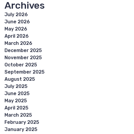
Archives
July 2026
June 2026
May 2026
April 2026
March 2026
December 2025
November 2025
October 2025
September 2025
August 2025
July 2025
June 2025
May 2025
April 2025
March 2025
February 2025
January 2025