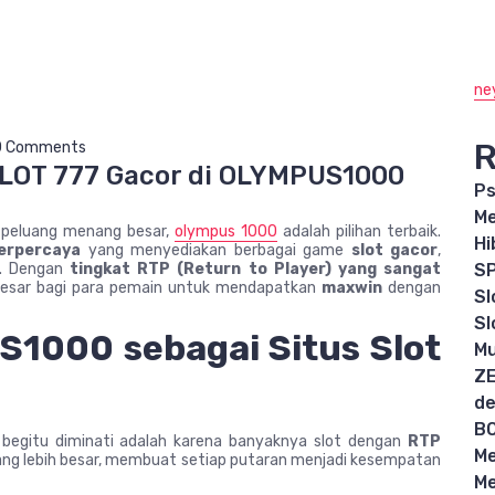
ne
R
 Comments
LOT 777 Gacor di OLYMPUS1000
Ps
Me
n peluang menang besar,
olympus 1000
adalah pilihan terbaik.
Hi
terpercaya
yang menyediakan berbagai game
slot gacor
,
. Dengan
tingkat RTP (Return to Player) yang sangat
S
esar bagi para pemain untuk mendapatkan
maxwin
dengan
Sl
Sl
1000 sebagai Situs Slot
Mu
ZE
de
BO
egitu diminati adalah karena banyaknya slot dengan
RTP
M
nang lebih besar, membuat setiap putaran menjadi kesempatan
M