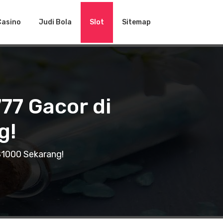
Casino
Judi Bola
Slot
Sitemap
77 Gacor di
g!
1000 Sekarang!