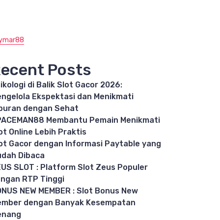
ymar88
ecent Posts
ikologi di Balik Slot Gacor 2026:
ngelola Ekspektasi dan Menikmati
buran dengan Sehat
PACEMAN88 Membantu Pemain Menikmati
ot Online Lebih Praktis
ot Gacor dengan Informasi Paytable yang
dah Dibaca
US SLOT : Platform Slot Zeus Populer
ngan RTP Tinggi
NUS NEW MEMBER : Slot Bonus New
ember dengan Banyak Kesempatan
enang