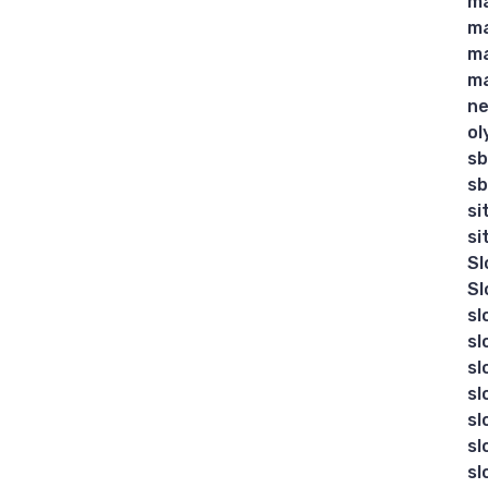
m
ma
ma
ma
n
ol
sb
s
si
si
Sl
Sl
sl
sl
sl
sl
sl
sl
sl