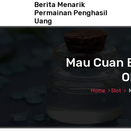
S
Berita Menarik
k
Permainan Penghasil
i
Uang
p
t
o
c
o
n
Mau Cuan B
t
e
O
n
t
Home
Slot