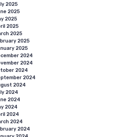
ly 2025
ne 2025
y 2025
ril 2025
rch 2025
bruary 2025
nuary 2025
ecember 2024
ovember 2024
tober 2024
eptember 2024
gust 2024
ly 2024
ne 2024
y 2024
ril 2024
rch 2024
bruary 2024
nuary 2024