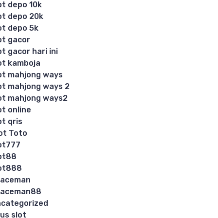
ot depo 10k
ot depo 20k
ot depo 5k
ot gacor
ot gacor hari ini
ot kamboja
ot mahjong ways
ot mahjong ways 2
ot mahjong ways2
ot online
ot qris
ot Toto
ot777
ot88
ot888
paceman
paceman88
categorized
us slot