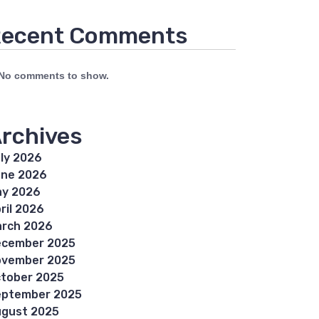
ecent Comments
No comments to show.
rchives
ly 2026
ne 2026
y 2026
ril 2026
rch 2026
ecember 2025
ovember 2025
tober 2025
eptember 2025
gust 2025