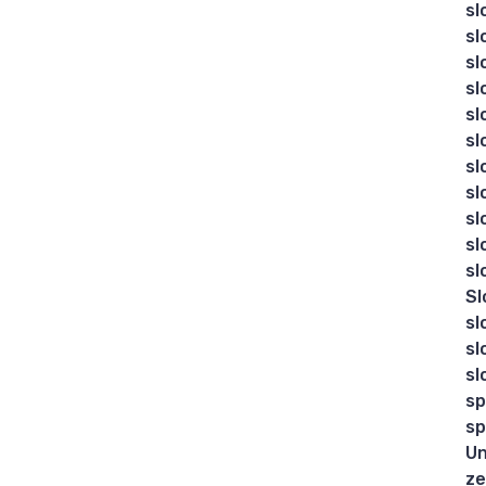
sl
sl
sl
sl
sl
sl
sl
sl
sl
sl
sl
Sl
sl
sl
sl
s
s
Un
ze