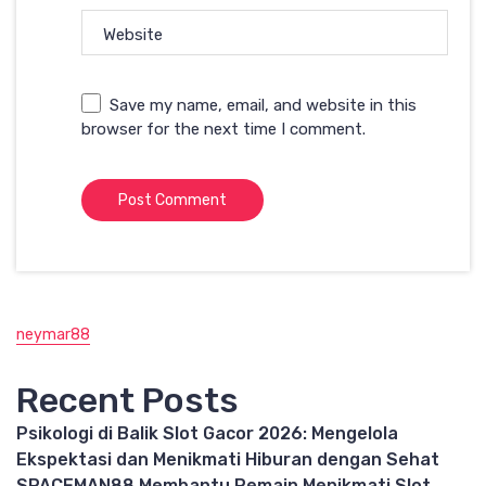
Website
Save my name, email, and website in this
browser for the next time I comment.
neymar88
Recent Posts
Psikologi di Balik Slot Gacor 2026: Mengelola
Ekspektasi dan Menikmati Hiburan dengan Sehat
SPACEMAN88 Membantu Pemain Menikmati Slot