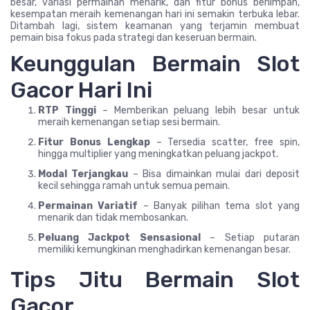
besar, variasi permainan menarik, dan fitur bonus berlimpah,
kesempatan meraih kemenangan hari ini semakin terbuka lebar.
Ditambah lagi, sistem keamanan yang terjamin membuat
pemain bisa fokus pada strategi dan keseruan bermain.
Keunggulan Bermain Slot
Gacor Hari Ini
RTP Tinggi
– Memberikan peluang lebih besar untuk
meraih kemenangan setiap sesi bermain.
Fitur Bonus Lengkap
– Tersedia scatter, free spin,
hingga multiplier yang meningkatkan peluang jackpot.
Modal Terjangkau
– Bisa dimainkan mulai dari deposit
kecil sehingga ramah untuk semua pemain.
Permainan Variatif
– Banyak pilihan tema slot yang
menarik dan tidak membosankan.
Peluang Jackpot Sensasional
– Setiap putaran
memiliki kemungkinan menghadirkan kemenangan besar.
Tips Jitu Bermain Slot
Gacor