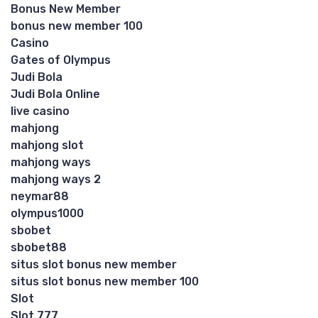
Bonus New Member
bonus new member 100
Casino
Gates of Olympus
Judi Bola
Judi Bola Online
live casino
mahjong
mahjong slot
mahjong ways
mahjong ways 2
neymar88
olympus1000
sbobet
sbobet88
situs slot bonus new member
situs slot bonus new member 100
Slot
Slot 777