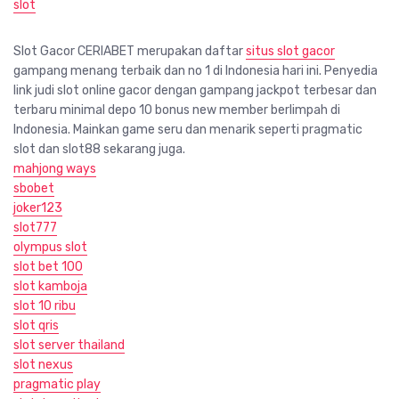
slot
Slot Gacor CERIABET merupakan daftar
situs slot gacor
gampang menang terbaik dan no 1 di Indonesia hari ini. Penyedia
link judi slot online gacor dengan gampang jackpot terbesar dan
terbaru minimal depo 10 bonus new member berlimpah di
Indonesia. Mainkan game seru dan menarik seperti pragmatic
slot dan slot88 sekarang juga.
mahjong ways
sbobet
joker123
slot777
olympus slot
slot bet 100
slot kamboja
slot 10 ribu
slot qris
slot server thailand
slot nexus
pragmatic play