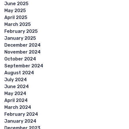
June 2025
May 2025
April 2025
March 2025
February 2025
January 2025
December 2024
November 2024
October 2024
September 2024
August 2024
July 2024
June 2024
May 2024
April 2024
March 2024
February 2024
January 2024
December 2023