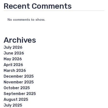
Recent Comments
No comments to show.
Archives
July 2026
June 2026
May 2026
April 2026
March 2026
December 2025
November 2025
October 2025
September 2025
August 2025
July 2025