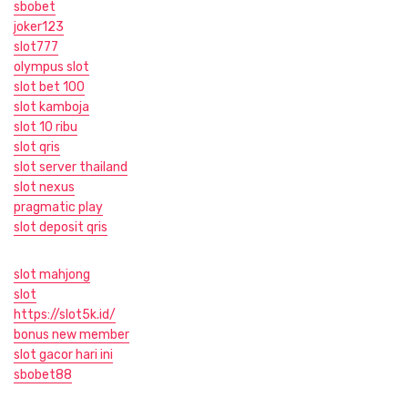
sbobet
joker123
slot777
olympus slot
slot bet 100
slot kamboja
slot 10 ribu
slot qris
slot server thailand
slot nexus
pragmatic play
slot deposit qris
slot mahjong
slot
https://slot5k.id/
bonus new member
slot gacor hari ini
sbobet88