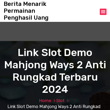
S
Berita Menarik
k
Permainan
i
Penghasil Uang
p
t
o
c
o
n
Link Slot Demo
t
e
Mahjong Ways 2 Anti
n
t
Rungkad Terbaru
2024
Home
Slot
Link Slot Demo Mahjong Ways 2 Anti Rungkad