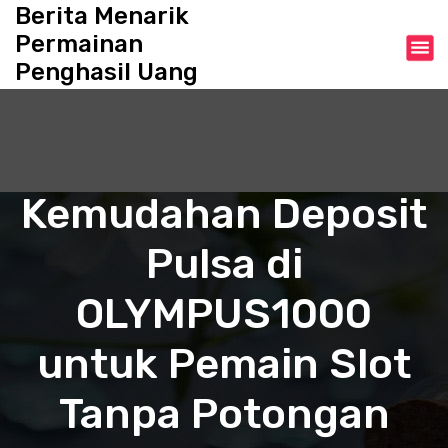
S
Berita Menarik
k
Permainan
i
Penghasil Uang
p
t
o
c
o
n
Kemudahan Deposit
t
e
Pulsa di
n
t
OLYMPUS1000
untuk Pemain Slot
Tanpa Potongan