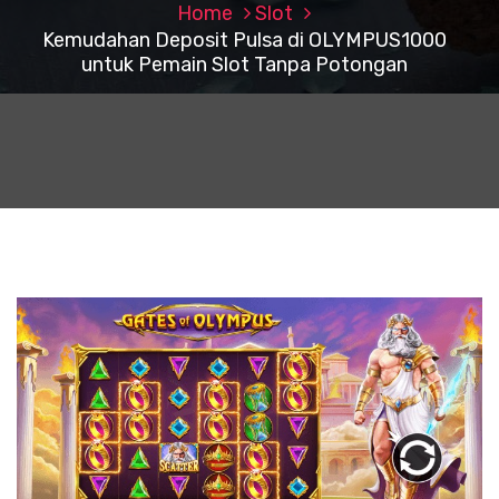
Home
Slot
Kemudahan Deposit Pulsa di OLYMPUS1000
untuk Pemain Slot Tanpa Potongan