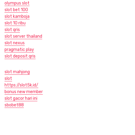
olympus slot
slot bet 100
slot kamboja
slot 10 ribu
slot qris
slot server thailand
slot nexus
pragmatic play
slot deposit qris
slot mahjong
slot
https://slot5k.id/
bonus new member
slot gacor hari ini
sbobet88