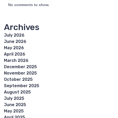
No comments to show.
Archives
July 2026
June 2026
May 2026
April 2026
March 2026
December 2025
November 2025
October 2025
September 2025
August 2025
July 2025
June 2025
May 2025
April 2025