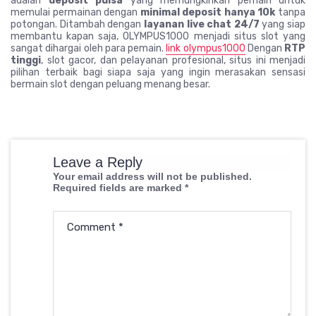
adalah
deposit pulsa
yang memungkinkan pemain untuk
memulai permainan dengan
minimal deposit hanya 10k
tanpa
potongan. Ditambah dengan
layanan live chat 24/7
yang siap
membantu kapan saja, OLYMPUS1000 menjadi situs slot yang
sangat dihargai oleh para pemain.
link olympus1000
Dengan
RTP
tinggi
, slot gacor, dan pelayanan profesional, situs ini menjadi
pilihan terbaik bagi siapa saja yang ingin merasakan sensasi
bermain slot dengan peluang menang besar.
Leave a Reply
Your email address will not be published.
Required fields are marked
*
Comment
*