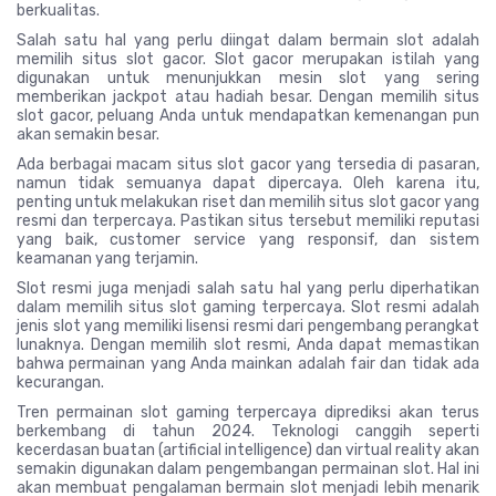
berkualitas.
Salah satu hal yang perlu diingat dalam bermain slot adalah
memilih situs slot gacor. Slot gacor merupakan istilah yang
digunakan untuk menunjukkan mesin slot yang sering
memberikan jackpot atau hadiah besar. Dengan memilih situs
slot gacor, peluang Anda untuk mendapatkan kemenangan pun
akan semakin besar.
Ada berbagai macam situs slot gacor yang tersedia di pasaran,
namun tidak semuanya dapat dipercaya. Oleh karena itu,
penting untuk melakukan riset dan memilih situs slot gacor yang
resmi dan terpercaya. Pastikan situs tersebut memiliki reputasi
yang baik, customer service yang responsif, dan sistem
keamanan yang terjamin.
Slot resmi juga menjadi salah satu hal yang perlu diperhatikan
dalam memilih situs slot gaming terpercaya. Slot resmi adalah
jenis slot yang memiliki lisensi resmi dari pengembang perangkat
lunaknya. Dengan memilih slot resmi, Anda dapat memastikan
bahwa permainan yang Anda mainkan adalah fair dan tidak ada
kecurangan.
Tren permainan slot gaming terpercaya diprediksi akan terus
berkembang di tahun 2024. Teknologi canggih seperti
kecerdasan buatan (artificial intelligence) dan virtual reality akan
semakin digunakan dalam pengembangan permainan slot. Hal ini
akan membuat pengalaman bermain slot menjadi lebih menarik