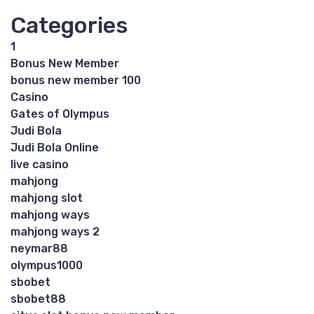
Categories
1
Bonus New Member
bonus new member 100
Casino
Gates of Olympus
Judi Bola
Judi Bola Online
live casino
mahjong
mahjong slot
mahjong ways
mahjong ways 2
neymar88
olympus1000
sbobet
sbobet88