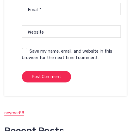
Email
*
Website
Save my name, email, and website in this
browser for the next time I comment.
neymar88
Recent Posts