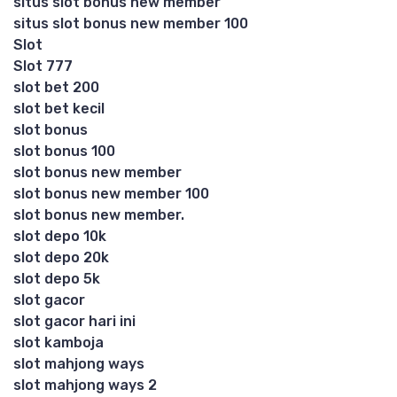
situs slot bonus new member
situs slot bonus new member 100
Slot
Slot 777
slot bet 200
slot bet kecil
slot bonus
slot bonus 100
slot bonus new member
slot bonus new member 100
slot bonus new member.
slot depo 10k
slot depo 20k
slot depo 5k
slot gacor
slot gacor hari ini
slot kamboja
slot mahjong ways
slot mahjong ways 2