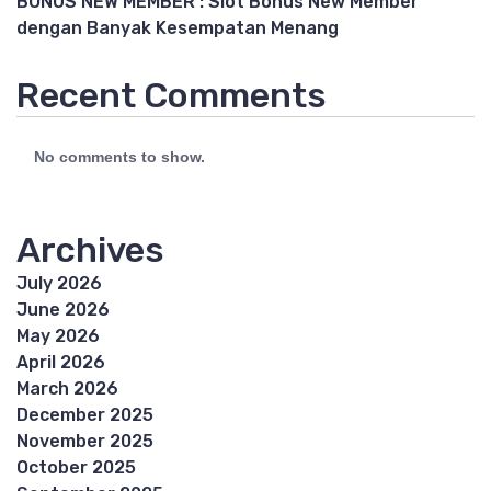
BONUS NEW MEMBER : Slot Bonus New Member
dengan Banyak Kesempatan Menang
Recent Comments
No comments to show.
Archives
July 2026
June 2026
May 2026
April 2026
March 2026
December 2025
November 2025
October 2025