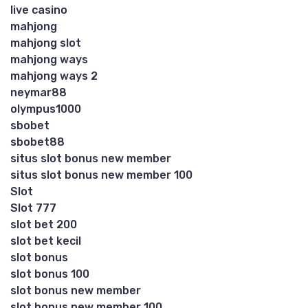
live casino
mahjong
mahjong slot
mahjong ways
mahjong ways 2
neymar88
olympus1000
sbobet
sbobet88
situs slot bonus new member
situs slot bonus new member 100
Slot
Slot 777
slot bet 200
slot bet kecil
slot bonus
slot bonus 100
slot bonus new member
slot bonus new member 100