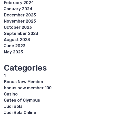
February 2024
January 2024
December 2023
November 2023
October 2023
September 2023
August 2023
June 2023
May 2023
Categories
1
Bonus New Member
bonus new member 100
Casino
Gates of Olympus
Judi Bola
Judi Bola Online