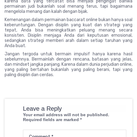
karena data yang tercatat bisa menjadi pengingat bahwa
permainan judi bukanlah soal menang terus, tapi bagaimana
mengelola menang dan kalah dengan bijak.
Kemenangan dalam permainan baccarat online bukan hanya soal
keberuntungan. Dengan disiplin yang kuat dan strategi yang
tepat, Anda bisa meningkatkan peluang menang secara
konsisten. Disiplin menjaga Anda dari keputusan emosional,
sedangkan strategi memberi arah dalam setiap taruhan yang
Anda buat.
Jangan tergoda untuk bermain impulsif hanya karena hasil
sebelumnya. Bermainlah dengan rencana, batasan yang jelas,
dan mindset jangka panjang. Karena dalam dunia perjudian online,
yang paling bertahan bukanlah yang paling berani, tapi yang
paling disiplin dan cerdas.
Leave a Reply
Your email address will not be published.
Required fields are marked
*
Comment
*