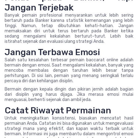
Jangan Terjebak
Banyak pemain profesional menyarankan untuk lebih sering
bertaruh pada Banker karena statistik kemenangan yang lebih
tinggi. Namun, tetap dibutuhkan kehati-hatian. Jangan
memaksakan diri untuk terus bertaruh pada Banker ketika
sedang mengalami kekalahan berturut-turut. Lebih baik
istirahat sejenak dan evaluasi ulang strategi Anda.
Jangan Terbawa Emosi
Salah satu kesalahan terbesar pemain baccarat online adalah
bermain dengan emosi. Saat mengalami kekalahan, banyak yang
mencoba membalas dengan taruhan lebih besar tanpa
perhitungan. Di sisi lain, pemain yang menang seringkali terlalu
percaya diri dan kehilangan disiplin.
Bermain dengan kepala dingin dan pikiran jernih adalah bagian
dari disiplin yang harus dijaga. Jika merasa emosi mulai
menguasai, berhenti sejenak dan ambil jeda.
Catat Riwayat Permainan
Untuk meningkatkan konsistensi, biasakan mencatat hasil
permainan Anda. Catatan ini bisa digunakan untuk mengevaluasi
strategi mana yang efektif, dan kapan waktu terbaik untuk
bermain. Informasi ini juga membantu dalam mengontrol emosi