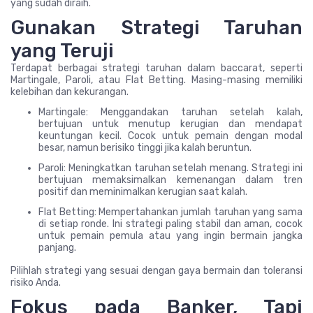
yang sudah diraih.
Gunakan Strategi Taruhan
yang Teruji
Terdapat berbagai strategi taruhan dalam baccarat, seperti
Martingale, Paroli, atau Flat Betting. Masing-masing memiliki
kelebihan dan kekurangan.
Martingale: Menggandakan taruhan setelah kalah,
bertujuan untuk menutup kerugian dan mendapat
keuntungan kecil. Cocok untuk pemain dengan modal
besar, namun berisiko tinggi jika kalah beruntun.
Paroli: Meningkatkan taruhan setelah menang. Strategi ini
bertujuan memaksimalkan kemenangan dalam tren
positif dan meminimalkan kerugian saat kalah.
Flat Betting: Mempertahankan jumlah taruhan yang sama
di setiap ronde. Ini strategi paling stabil dan aman, cocok
untuk pemain pemula atau yang ingin bermain jangka
panjang.
Pilihlah strategi yang sesuai dengan gaya bermain dan toleransi
risiko Anda.
Fokus pada Banker, Tapi