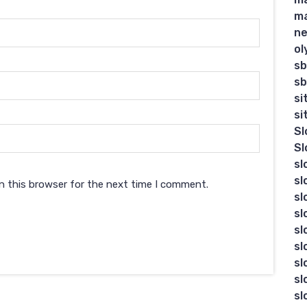
ma
n
ol
sb
s
si
si
Sl
Sl
sl
sl
n this browser for the next time I comment.
sl
sl
sl
sl
sl
sl
sl