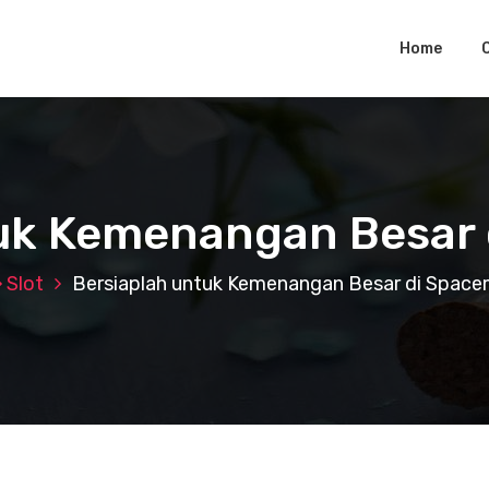
Home
tuk Kemenangan Besar
Slot
Bersiaplah untuk Kemenangan Besar di Spac