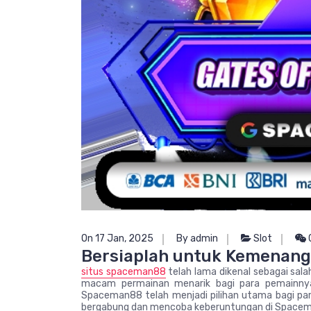
On 17 Jan, 2025
By admin
Slot
Bersiaplah untuk Kemenang
situs spaceman88
telah lama dikenal sebagai sal
macam permainan menarik bagi para pemainnya
Spaceman88 telah menjadi pilihan utama bagi para
bergabung dan mencoba keberuntungan di Spacema