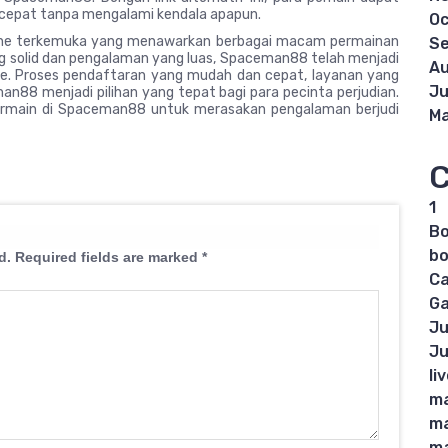
epat tanpa mengalami kendala apapun.
Oc
line terkemuka yang menawarkan berbagai macam permainan
S
g solid dan pengalaman yang luas, Spaceman88 telah menjadi
Au
ine. Proses pendaftaran yang mudah dan cepat, layanan yang
Ju
88 menjadi pilihan yang tepat bagi para pecinta perjudian.
bermain di Spaceman88 untuk merasakan pengalaman berjudi
Ma
C
1
B
bo
d.
Required fields are marked
*
Ca
Ga
Ju
Ju
li
m
ma
ma