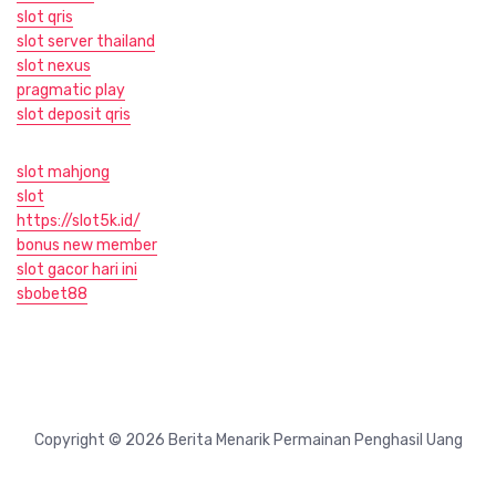
slot qris
slot server thailand
slot nexus
pragmatic play
slot deposit qris
slot mahjong
slot
https://slot5k.id/
bonus new member
slot gacor hari ini
sbobet88
Copyright © 2026 Berita Menarik Permainan Penghasil Uang