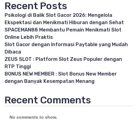
Recent Posts
Psikologi di Balik Slot Gacor 2026: Mengelola
Ekspektasi dan Menikmati Hiburan dengan Sehat
SPACEMAN88 Membantu Pemain Menikmati Slot
Online Lebih Praktis
Slot Gacor dengan Informasi Paytable yang Mudah
Dibaca
ZEUS SLOT : Platform Slot Zeus Populer dengan
RTP Tinggi
BONUS NEW MEMBER : Slot Bonus New Member
dengan Banyak Kesempatan Menang
Recent Comments
No comments to show.