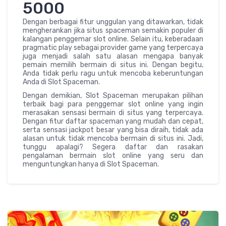
5000
Dengan berbagai fitur unggulan yang ditawarkan, tidak
mengherankan jika situs spaceman semakin populer di
kalangan penggemar slot online. Selain itu, keberadaan
pragmatic play sebagai provider game yang terpercaya
juga menjadi salah satu alasan mengapa banyak
pemain memilih bermain di situs ini. Dengan begitu,
Anda tidak perlu ragu untuk mencoba keberuntungan
Anda di Slot Spaceman.
Dengan demikian, Slot Spaceman merupakan pilihan
terbaik bagi para penggemar slot online yang ingin
merasakan sensasi bermain di situs yang terpercaya.
Dengan fitur daftar spaceman yang mudah dan cepat,
serta sensasi jackpot besar yang bisa diraih, tidak ada
alasan untuk tidak mencoba bermain di situs ini. Jadi,
tunggu apalagi? Segera daftar dan rasakan
pengalaman bermain slot online yang seru dan
menguntungkan hanya di Slot Spaceman.