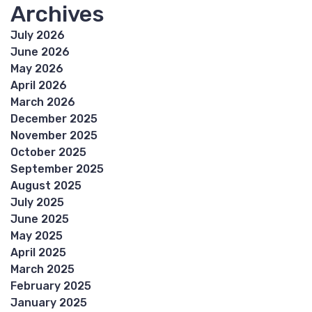
Archives
July 2026
June 2026
May 2026
April 2026
March 2026
December 2025
November 2025
October 2025
September 2025
August 2025
July 2025
June 2025
May 2025
April 2025
March 2025
February 2025
January 2025