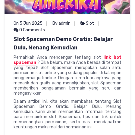
On 5 Jun 2025
By admin
Slot
0 Comments
Slot Spaceman Demo Gratis: Belajar
Dulu, Menang Kemudian
Pernahkah Anda mendengar tentang slot
link bot
spaceman
? Jika belum, maka Anda berada di tempat
yang tepat! Slot Spaceman merupakan salah satu
permainan slot online yang sedang populer di kalangan
penggemar judi online. Dengan tema luar angkasa yang
menarik dan grafis yang menakjubkan, slot Spaceman
memberikan pengalaman bermain yang seru dan
mengasyikkan.
Dalam artikel ini, kita akan membahas tentang Slot
Spaceman Demo Gratis: Belajar Dulu, Menang
Kemudian. Kami akan memberikan informasi tentang
cara memainkan slot Spaceman, tips dan trik untuk
memenangkan permainan, serta cara mendapatkan
keuntungan maksimal dari permainan ini.