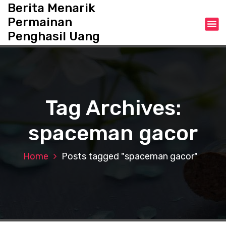
S
Berita Menarik
k
Permainan
i
Penghasil Uang
p
t
o
c
o
n
Tag Archives:
t
e
spaceman gacor
n
t
Home
Posts tagged "spaceman gacor"