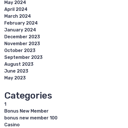
May 2024
April 2024
March 2024
February 2024
January 2024
December 2023
November 2023
October 2023
September 2023
August 2023
June 2023
May 2023
Categories
1
Bonus New Member
bonus new member 100
Casino