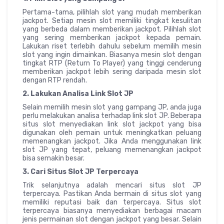
Pertama-tama, pilihlah slot yang mudah memberikan
jackpot. Setiap mesin slot memiliki tingkat kesulitan
yang berbeda dalam memberikan jackpot. Pilihlah slot
yang sering memberikan jackpot kepada pemain.
Lakukan riset terlebih dahulu sebelum memilih mesin
slot yang ingin dimainkan. Biasanya mesin slot dengan
tingkat RTP (Return To Player) yang tinggi cenderung
memberikan jackpot lebih sering daripada mesin slot
dengan RTP rendah.
2. Lakukan Analisa Link Slot JP
Selain memilih mesin slot yang gampang JP, anda juga
perlu melakukan analisa terhadap link slot JP. Beberapa
situs slot menyediakan link slot jackpot yang bisa
digunakan oleh pemain untuk meningkatkan peluang
memenangkan jackpot. Jika Anda menggunakan link
slot JP yang tepat, peluang memenangkan jackpot
bisa semakin besar.
3. Cari Situs Slot JP Terpercaya
Trik selanjutnya adalah mencari situs slot JP
terpercaya. Pastikan Anda bermain di situs slot yang
memiliki reputasi baik dan terpercaya. Situs slot
terpercaya biasanya menyediakan berbagai macam
jenis permainan slot dengan jackpot yang besar. Selain