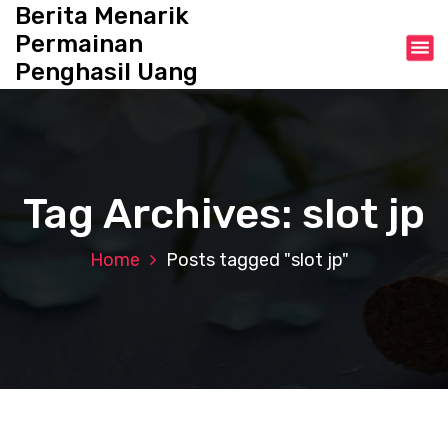
S
Berita Menarik
k
Permainan
i
Penghasil Uang
p
t
o
c
o
n
Tag Archives: slot jp
t
e
n
Home
Posts tagged "slot jp"
t