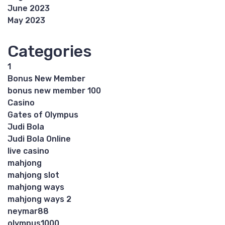
June 2023
May 2023
Categories
1
Bonus New Member
bonus new member 100
Casino
Gates of Olympus
Judi Bola
Judi Bola Online
live casino
mahjong
mahjong slot
mahjong ways
mahjong ways 2
neymar88
olympus1000