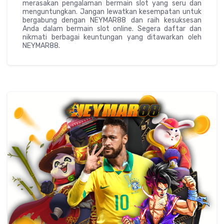
merasakan pengalaman bermain slot yang seru dan
menguntungkan. Jangan lewatkan kesempatan untuk
bergabung dengan NEYMAR88 dan raih kesuksesan
Anda dalam bermain slot online. Segera daftar dan
nikmati berbagai keuntungan yang ditawarkan oleh
NEYMAR88.