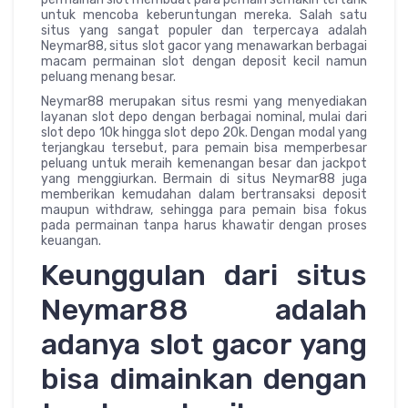
untuk mencoba keberuntungan mereka. Salah satu
situs yang sangat populer dan terpercaya adalah
Neymar88, situs slot gacor yang menawarkan berbagai
macam permainan slot dengan deposit kecil namun
peluang menang besar.
Neymar88 merupakan situs resmi yang menyediakan
layanan slot depo dengan berbagai nominal, mulai dari
slot depo 10k hingga slot depo 20k. Dengan modal yang
terjangkau tersebut, para pemain bisa memperbesar
peluang untuk meraih kemenangan besar dan jackpot
yang menggiurkan. Bermain di situs Neymar88 juga
memberikan kemudahan dalam bertransaksi deposit
maupun withdraw, sehingga para pemain bisa fokus
pada permainan tanpa harus khawatir dengan proses
keuangan.
Keunggulan dari situs
Neymar88 adalah
adanya slot gacor yang
bisa dimainkan dengan