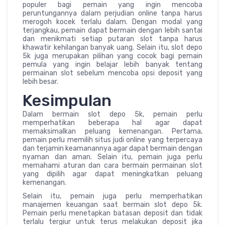
populer bagi pemain yang ingin mencoba
peruntungannya dalam perjudian online tanpa harus
merogoh kocek terlalu dalam. Dengan modal yang
terjangkau, pemain dapat bermain dengan lebih santai
dan menikmati setiap putaran slot tanpa harus
khawatir kehilangan banyak uang. Selain itu, slot depo
5k juga merupakan pilihan yang cocok bagi pemain
pemula yang ingin belajar lebih banyak tentang
permainan slot sebelum mencoba opsi deposit yang
lebih besar.
Kesimpulan
Dalam bermain slot depo 5k, pemain perlu
memperhatikan beberapa hal agar dapat
memaksimalkan peluang kemenangan. Pertama,
pemain perlu memilih situs judi online yang terpercaya
dan terjamin keamanannya agar dapat bermain dengan
nyaman dan aman. Selain itu, pemain juga perlu
memahami aturan dan cara bermain permainan slot
yang dipilih agar dapat meningkatkan peluang
kemenangan.
Selain itu, pemain juga perlu memperhatikan
manajemen keuangan saat bermain slot depo 5k.
Pemain perlu menetapkan batasan deposit dan tidak
terlalu tergiur untuk terus melakukan deposit jika