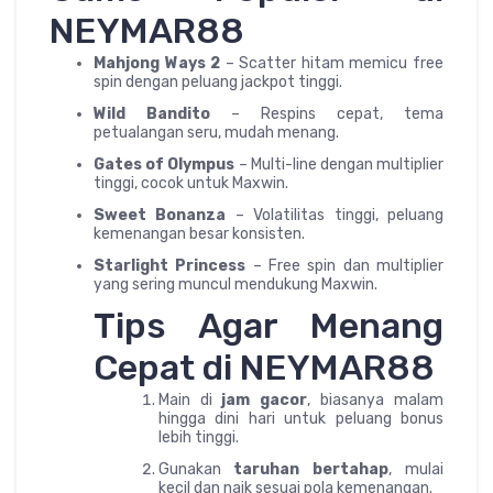
NEYMAR88
Mahjong Ways 2
– Scatter hitam memicu free
spin dengan peluang jackpot tinggi.
Wild Bandito
– Respins cepat, tema
petualangan seru, mudah menang.
Gates of Olympus
– Multi-line dengan multiplier
tinggi, cocok untuk Maxwin.
Sweet Bonanza
– Volatilitas tinggi, peluang
kemenangan besar konsisten.
Starlight Princess
– Free spin dan multiplier
yang sering muncul mendukung Maxwin.
Tips Agar Menang
Cepat di NEYMAR88
Main di
jam gacor
, biasanya malam
hingga dini hari untuk peluang bonus
lebih tinggi.
Gunakan
taruhan bertahap
, mulai
kecil dan naik sesuai pola kemenangan.