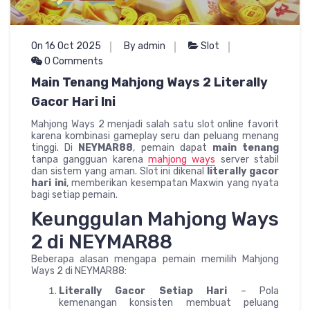
On 16 Oct 2025
By admin
Slot
0 Comments
Main Tenang Mahjong Ways 2 Literally
Gacor Hari Ini
Mahjong Ways 2 menjadi salah satu slot online favorit
karena kombinasi gameplay seru dan peluang menang
tinggi. Di
NEYMAR88
, pemain dapat
main tenang
tanpa gangguan karena
mahjong ways
server stabil
dan sistem yang aman. Slot ini dikenal
literally gacor
hari ini
, memberikan kesempatan Maxwin yang nyata
bagi setiap pemain.
Keunggulan Mahjong Ways
2 di NEYMAR88
Beberapa alasan mengapa pemain memilih Mahjong
Ways 2 di NEYMAR88:
Literally Gacor Setiap Hari
– Pola
kemenangan konsisten membuat peluang