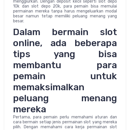
menggiurkan. Dengan deposit kecil seperti slot depo
10k dan slot depo 20k, para pemain bisa memulai
permainan mereka tanpa harus mengeluarkan modal
besar namun tetap memiliki peluang menang yang
besar.
Dalam bermain slot
online, ada beberapa
tips yang bisa
membantu para
pemain untuk
memaksimalkan
peluang menang
mereka
Pertama, para pemain perlu memahami aturan dan
cara bermain setiap jenis permainan slot yang mereka
pilih. Dengan memahami cara kerja permainan slot