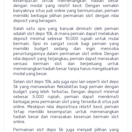
kesempatan untuk memenangkan hadiah besar
dengan modal yang relatif kecil. Dengan semakin
banyaknya situs judi online yang bermunculan, pemain
memiliki berbagai pilihan permainan slot dengan nilai
deposit yang beragam.
Salah satu opsi yang banyak diminati oleh pemain
adalah slot depo 10k, di mana pemain dapat melakukan
deposit minimal sebesar 10.000 rupiah untuk mulai
bermain. Opsi ini sangat cocok bagi pemain yang
memiliki budget sedang dan ingin mencoba
peruntungannya dalam permainan slot online. Dengan
nilai deposit yang terjangkau, pemain dapat merasakan
sensasi bermain slot dan berpeluang untuk
memenangkan hadiah besar tanpa harus mengeluarkan
modal yang besar.
Selain slot depo 10k, ada juga opsi lain seperti slot depo
5k yang menawarkan fleksibilitas bagi pemain dengan
budget yang lebih terbatas. Dengan deposit minimal
sebesar 5.000 rupiah, pemain dapat menikmati
berbagai jenis permainan slot yang tersedia di situs judi
online. Meskipun nilai depositnya relatif kecil, pemain
tetap memiliki kesempatan untuk memenangkan
hadiah besar dan merasakan keseruan bermain slot
online.
Permainan slot depo 5k juga menjadi pilihan yang