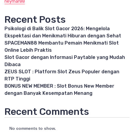
neymar88
Recent Posts
Psikologi di Balik Slot Gacor 2026: Mengelola
Ekspektasi dan Menikmati Hiburan dengan Sehat
SPACEMAN88 Membantu Pemain Menikmati Slot
Online Lebih Praktis
Slot Gacor dengan Informasi Paytable yang Mudah
Dibaca
ZEUS SLOT : Platform Slot Zeus Populer dengan
RTP Tinggi
BONUS NEW MEMBER : Slot Bonus New Member
dengan Banyak Kesempatan Menang
Recent Comments
No comments to show.