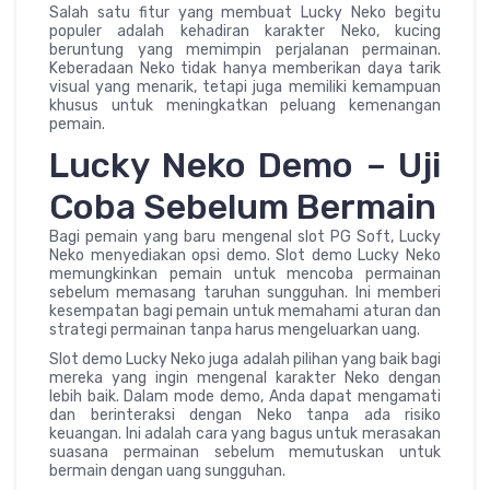
Salah satu fitur yang membuat Lucky Neko begitu
populer adalah kehadiran karakter Neko, kucing
beruntung yang memimpin perjalanan permainan.
Keberadaan Neko tidak hanya memberikan daya tarik
visual yang menarik, tetapi juga memiliki kemampuan
khusus untuk meningkatkan peluang kemenangan
pemain.
Lucky Neko Demo – Uji
Coba Sebelum Bermain
Bagi pemain yang baru mengenal slot PG Soft, Lucky
Neko menyediakan opsi demo. Slot demo Lucky Neko
memungkinkan pemain untuk mencoba permainan
sebelum memasang taruhan sungguhan. Ini memberi
kesempatan bagi pemain untuk memahami aturan dan
strategi permainan tanpa harus mengeluarkan uang.
Slot demo Lucky Neko juga adalah pilihan yang baik bagi
mereka yang ingin mengenal karakter Neko dengan
lebih baik. Dalam mode demo, Anda dapat mengamati
dan berinteraksi dengan Neko tanpa ada risiko
keuangan. Ini adalah cara yang bagus untuk merasakan
suasana permainan sebelum memutuskan untuk
bermain dengan uang sungguhan.