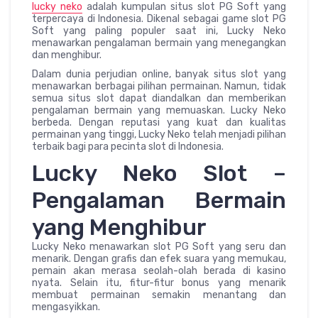
lucky neko
adalah kumpulan situs slot PG Soft yang
terpercaya di Indonesia. Dikenal sebagai game slot PG
Soft yang paling populer saat ini, Lucky Neko
menawarkan pengalaman bermain yang menegangkan
dan menghibur.
Dalam dunia perjudian online, banyak situs slot yang
menawarkan berbagai pilihan permainan. Namun, tidak
semua situs slot dapat diandalkan dan memberikan
pengalaman bermain yang memuaskan. Lucky Neko
berbeda. Dengan reputasi yang kuat dan kualitas
permainan yang tinggi, Lucky Neko telah menjadi pilihan
terbaik bagi para pecinta slot di Indonesia.
Lucky Neko Slot –
Pengalaman Bermain
yang Menghibur
Lucky Neko menawarkan slot PG Soft yang seru dan
menarik. Dengan grafis dan efek suara yang memukau,
pemain akan merasa seolah-olah berada di kasino
nyata. Selain itu, fitur-fitur bonus yang menarik
membuat permainan semakin menantang dan
mengasyikkan.