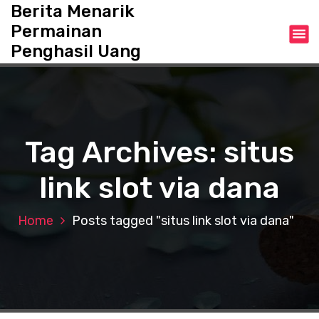
S
Berita Menarik
k
Permainan
i
Penghasil Uang
p
t
o
c
o
n
Tag Archives: situs
t
e
link slot via dana
n
t
Home
Posts tagged "situs link slot via dana"