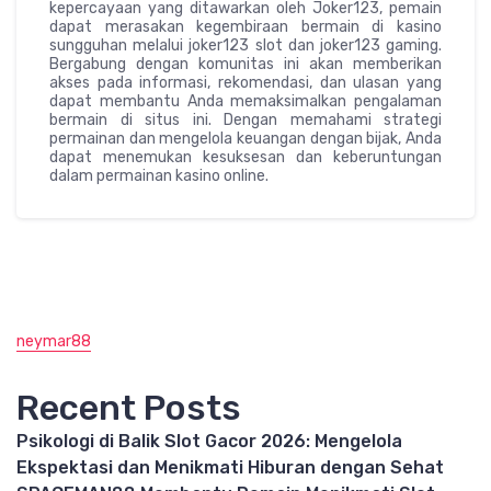
kepercayaan yang ditawarkan oleh Joker123, pemain
dapat merasakan kegembiraan bermain di kasino
sungguhan melalui joker123 slot dan joker123 gaming.
Bergabung dengan komunitas ini akan memberikan
akses pada informasi, rekomendasi, dan ulasan yang
dapat membantu Anda memaksimalkan pengalaman
bermain di situs ini. Dengan memahami strategi
permainan dan mengelola keuangan dengan bijak, Anda
dapat menemukan kesuksesan dan keberuntungan
dalam permainan kasino online.
neymar88
Recent Posts
Psikologi di Balik Slot Gacor 2026: Mengelola
Ekspektasi dan Menikmati Hiburan dengan Sehat