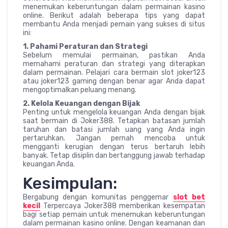
menemukan keberuntungan dalam permainan kasino
online. Berikut adalah beberapa tips yang dapat
membantu Anda menjadi pemain yang sukses di situs
ini:
1. Pahami Peraturan dan Strategi
Sebelum memulai permainan, pastikan Anda
memahami peraturan dan strategi yang diterapkan
dalam permainan. Pelajari cara bermain slot joker123
atau joker123 gaming dengan benar agar Anda dapat
mengoptimalkan peluang menang.
2. Kelola Keuangan dengan Bijak
Penting untuk mengelola keuangan Anda dengan bijak
saat bermain di Joker388. Tetapkan batasan jumlah
taruhan dan batasi jumlah uang yang Anda ingin
pertaruhkan. Jangan pernah mencoba untuk
mengganti kerugian dengan terus bertaruh lebih
banyak. Tetap disiplin dan bertanggung jawab terhadap
keuangan Anda.
Kesimpulan:
Bergabung dengan komunitas penggemar
slot bet
kecil
Terpercaya Joker388 memberikan kesempatan
bagi setiap pemain untuk menemukan keberuntungan
dalam permainan kasino online. Dengan keamanan dan