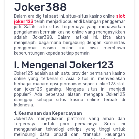
Joker388
Dalam era digital saat ini, situs-situs kasino online
slot
joker123
telah menjadi populer di kalangan penggemar
judi. Salah satu situs terpercaya yang menawarkan
pengalaman bermain kasino online yang mengasyikkan
adalah Joker388. Dalam artikel ini, kita akan
menjelajahi bagaimana bergabung dengan komunitas
penggemar casino online ini bisa membawa
keberuntungan kepada setiap pemain.
I. Mengenal Joker123
Joker123 adalah salah satu provider permainan kasino
online yang terkenal di Asia. Situs ini menyediakan
berbagai macam opsi permainan seperti joker123 slot
dan joker123 gaming. Mengapa situs ini menjadi
populer? Ada beberapa alasan mengapa Joker123
dianggap sebagai situs kasino online terbaik di
Indonesia.
1. Keamanan dan Kepercayaan
Joker123 menyediakan platform yang aman dan
terpercaya untuk para pemainnya. Situs ini
menggunakan teknologi enkripsi yang tinggi untuk
melindungi data pribadi dan transaksi keuangan