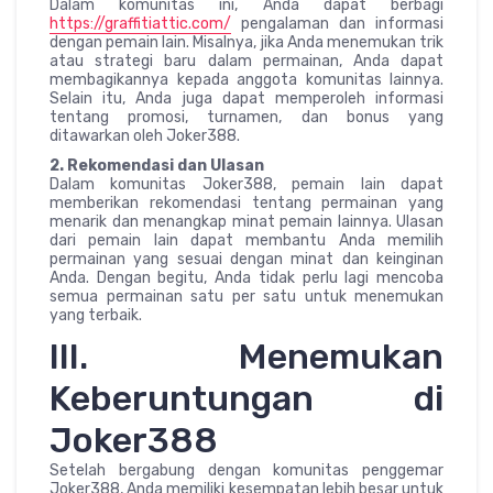
Dalam komunitas ini, Anda dapat berbagi
https://graffitiattic.com/
pengalaman dan informasi
dengan pemain lain. Misalnya, jika Anda menemukan trik
atau strategi baru dalam permainan, Anda dapat
membagikannya kepada anggota komunitas lainnya.
Selain itu, Anda juga dapat memperoleh informasi
tentang promosi, turnamen, dan bonus yang
ditawarkan oleh Joker388.
2. Rekomendasi dan Ulasan
Dalam komunitas Joker388, pemain lain dapat
memberikan rekomendasi tentang permainan yang
menarik dan menangkap minat pemain lainnya. Ulasan
dari pemain lain dapat membantu Anda memilih
permainan yang sesuai dengan minat dan keinginan
Anda. Dengan begitu, Anda tidak perlu lagi mencoba
semua permainan satu per satu untuk menemukan
yang terbaik.
III. Menemukan
Keberuntungan di
Joker388
Setelah bergabung dengan komunitas penggemar
Joker388, Anda memiliki kesempatan lebih besar untuk