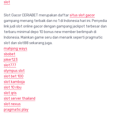
slot
Slot Gacor CERIABET merupakan daftar
situs slot gacor
gampang menang terbaik dan no 1 di Indonesia hari ini. Penyedia
link judi slot online gacor dengan gampang jackpot terbesar dan
terbaru minimal depo 10 bonus new member berlimpah di
Indonesia. Mainkan game seru dan menarik seperti pragmatic
slot dan slot88 sekarang juga.
mahjong ways
sbobet
joker123
slot777
olympus slot
slot bet 100
slot kamboja
slot 10 ribu
slot qris
slot server thailand
slot nexus
pragmatic play