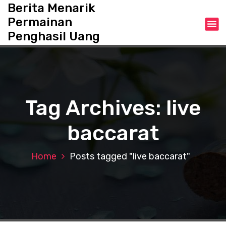
S
Berita Menarik
k
Permainan
i
Penghasil Uang
p
t
o
c
o
n
Tag Archives: live
t
e
baccarat
n
t
Home
Posts tagged "live baccarat"