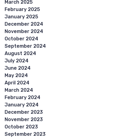
March 2025
February 2025
January 2025
December 2024
November 2024
October 2024
September 2024
August 2024
July 2024
June 2024
May 2024
April 2024
March 2024
February 2024
January 2024
December 2023
November 2023
October 2023
September 2023