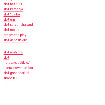
slot bet 100
slot kamboja
slot 10 ribu
slot qris
slot server thailand
slot nexus
pragmatic play
slot deposit qris
slot mahjong
slot
https://slot5k.id/
bonus new member
slot gacor hari ini
sbobet88