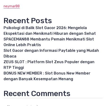
neymar88
Recent Posts
Psikologi di Balik Slot Gacor 2026: Mengelola
Ekspektasi dan Menikmati Hiburan dengan Sehat
SPACEMAN88 Membantu Pemain Menikmati Slot
Online Lebih Praktis
Slot Gacor dengan Informasi Paytable yang Mudah
Dibaca
ZEUS SLOT : Platform Slot Zeus Populer dengan
RTP Tinggi
BONUS NEW MEMBER : Slot Bonus New Member
dengan Banyak Kesempatan Menang
Recent Comments