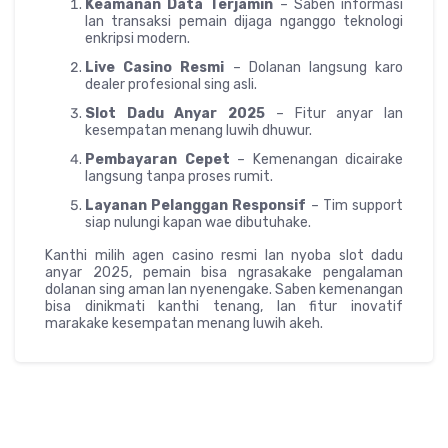
Keamanan Data Terjamin
– Saben informasi
lan transaksi pemain dijaga nganggo teknologi
enkripsi modern.
Live Casino Resmi
– Dolanan langsung karo
dealer profesional sing asli.
Slot Dadu Anyar 2025
– Fitur anyar lan
kesempatan menang luwih dhuwur.
Pembayaran Cepet
– Kemenangan dicairake
langsung tanpa proses rumit.
Layanan Pelanggan Responsif
– Tim support
siap nulungi kapan wae dibutuhake.
Kanthi milih agen casino resmi lan nyoba slot dadu
anyar 2025, pemain bisa ngrasakake pengalaman
dolanan sing aman lan nyenengake. Saben kemenangan
bisa dinikmati kanthi tenang, lan fitur inovatif
marakake kesempatan menang luwih akeh.