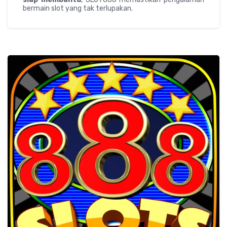
bermain slot yang tak terlupakan.