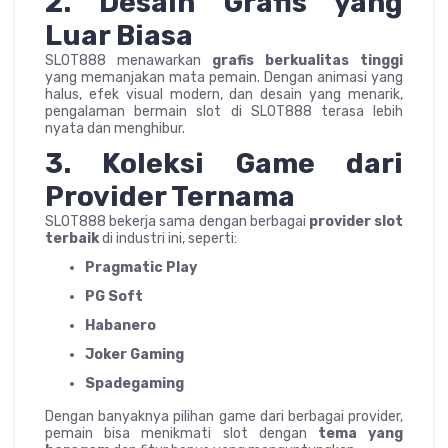
2. Desain Grafis yang
Luar Biasa
SLOT888 menawarkan
grafis berkualitas tinggi
yang memanjakan mata pemain. Dengan animasi yang
halus, efek visual modern, dan desain yang menarik,
pengalaman bermain slot di SLOT888 terasa lebih
nyata dan menghibur.
3. Koleksi Game dari
Provider Ternama
SLOT888 bekerja sama dengan berbagai
provider slot
terbaik
di industri ini, seperti:
Pragmatic Play
PG Soft
Habanero
Joker Gaming
Spadegaming
Dengan banyaknya pilihan game dari berbagai provider,
pemain bisa menikmati slot dengan
tema yang