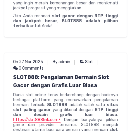
yang ingin meraih kemenangan besar dan menikmati
jackpot progresif yang menggiurkan.
Jika Anda mencari
slot gacor dengan RTP tinggi
dan jackpot besar
,
SLOT888 adalah pilihan
terbaik
untuk Anda!
On 27 Mar 2025
By admin
Slot
0 Comments
SLOT888: Pengalaman Bermain Slot
Gacor dengan Grafis Luar Biasa
Dunia slot online terus berkembang dengan hadirnya
berbagai platform yang menawarkan pengalaman
bermain terbaik.
SLOT888
adalah salah satu
situs
slot paling gacor
yang dikenal dengan
RTP tinggi
dan desain grafis luar biasa
.
https://slot888link.com/
Dengan banyaknya pilihan
game dari provider ternama, SLOT888 menjadi
destinasi utama bagi para pemain yang mencari
slot