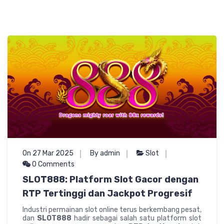
On 27 Mar 2025
By admin
Slot
0 Comments
SLOT888: Platform Slot Gacor dengan
RTP Tertinggi dan Jackpot Progresif
Industri permainan slot online terus berkembang pesat,
dan
SLOT888
hadir sebagai salah satu platform slot