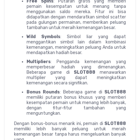
Free Spins
: Putaran gratis yang memberi
pemain kesempatan untuk menang tanpa
menggunakan saldo mereka. Fitur ini bisa
didapatkan dengan mendaratkan simbol scatter
pada gulungan permainan, memberikan peluang
tambahan untuk meraih kemenangan besar.
Wild Symbols
: Simbol liar yang dapat
menggantikan simbol lain dalam kombinasi
kemenangan, meningkatkan peluang Anda untuk
mendapatkan hadiah besar.
Multipliers
: Pengganda kemenangan yang
memperbesar hadiah yang dimenangkan.
Beberapa game di
SLOT888
menawarkan
multiplier yang dapat meningkatkan
kemenangan secara signifikan.
Bonus Rounds
: Beberapa game di
SLOT888
memiliki putaran bonus khusus yang memberi
kesempatan pemain untuk menang lebih banyak,
dengan fitur-fitur tambahan yang
menguntungkan.
Dengan bonus-bonus menarik ini, pemain di
SLOT888
memiliki lebih banyak peluang untuk meraih
kemenangan besar tanpa harus mengeluarkan banyak
uang.