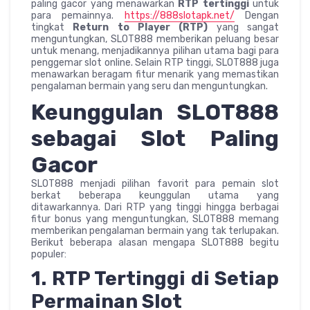
paling gacor yang menawarkan
RTP tertinggi
untuk
para pemainnya.
https://888slotapk.net/
Dengan
tingkat
Return to Player (RTP)
yang sangat
menguntungkan, SLOT888 memberikan peluang besar
untuk menang, menjadikannya pilihan utama bagi para
penggemar slot online. Selain RTP tinggi, SLOT888 juga
menawarkan beragam fitur menarik yang memastikan
pengalaman bermain yang seru dan menguntungkan.
Keunggulan SLOT888
sebagai Slot Paling
Gacor
SLOT888 menjadi pilihan favorit para pemain slot
berkat beberapa keunggulan utama yang
ditawarkannya. Dari RTP yang tinggi hingga berbagai
fitur bonus yang menguntungkan, SLOT888 memang
memberikan pengalaman bermain yang tak terlupakan.
Berikut beberapa alasan mengapa SLOT888 begitu
populer:
1. RTP Tertinggi di Setiap
Permainan Slot