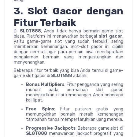
3. Slot Gacor dengan
Fitur Terbaik
Di
SLOT888
, Anda tidak hanya bermain game slot
biasa. Platform ini menawarkan berbagai
slot gacor
,
yaitu game-game slot yang sudah terbukti sering
memberikan kemenangan. Slot-slot gacor ini dipilih
dengan cermat agar para pemain bisa mendapatkan
pengalaman bermain yang menguntungkan dan
menyenangkan.
Beberapa fitur terbaik yang bisa Anda temui di game-
game slot gacor di
SLOT888
adalah:
Bonus Multipliers
: Fitur pengganda yang sering
muncul pada permainan slot gacor,
meningkatkan nilai kemenangan Anda beberapa
kali lipat.
Free Spins
: Fitur putaran gratis yang
memungkinkan pemain meraih kemenangan
tambahan tanpa mempertaruhkan uang mereka.
Progressive Jackpots
: Beberapa game slot di
SLOT888
menawarkan jackpot progresif yang