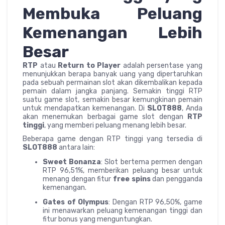
Membuka Peluang
Kemenangan Lebih
Besar
RTP
atau
Return to Player
adalah persentase yang
menunjukkan berapa banyak uang yang dipertaruhkan
pada sebuah permainan slot akan dikembalikan kepada
pemain dalam jangka panjang. Semakin tinggi RTP
suatu game slot, semakin besar kemungkinan pemain
untuk mendapatkan kemenangan. Di
SLOT888
, Anda
akan menemukan berbagai game slot dengan
RTP
tinggi
, yang memberi peluang menang lebih besar.
Beberapa game dengan RTP tinggi yang tersedia di
SLOT888
antara lain:
Sweet Bonanza
: Slot bertema permen dengan
RTP 96,51%, memberikan peluang besar untuk
menang dengan fitur
free spins
dan pengganda
kemenangan.
Gates of Olympus
: Dengan RTP 96,50%, game
ini menawarkan peluang kemenangan tinggi dan
fitur bonus yang menguntungkan.