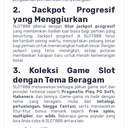
2. Jackpot Progresif
yang Menggiurkan
SLOT888 dikenal dengan
fitur jackpot progresif
yang memberikan hadiah luar biasa bagi pemain yang
beruntung. Jackpot progresif di SLOT888 terus
bertambah seiring waktu, menciptakan peluang besar
bagi pemain untuk memenangkan hadiah besar. Dengan
jackpot yang terus meningkat, setiap putaran
memberikan harapan baru untuk meraih kemenangan
besar.
3. Koleksi Game Slot
dengan Tema Beragam
SLOT888 menawarkan berbagai pilihan game slot dari
provider terkenal seperti
Pragmatic Play, PG Soft,
Habanero
, dan lainnya. Game-game ini hadir dengan
tema yang beragam, mulai dari
mitologi,
petualangan, hingga fantasi
, serta menawarkan
fitur-fitur bonus menarik seperti
free spins,
multiplier
, dan
wilds
. Beberapa game populer yang
bisa Anda coba di SLOT888 antara lain: