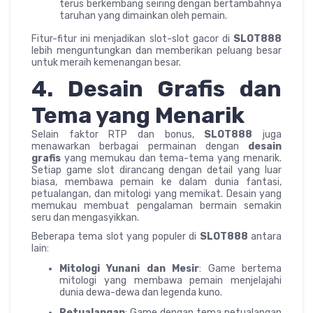
terus berkembang seiring dengan bertambahnya
taruhan yang dimainkan oleh pemain.
Fitur-fitur ini menjadikan slot-slot gacor di
SLOT888
lebih menguntungkan dan memberikan peluang besar
untuk meraih kemenangan besar.
4. Desain Grafis dan
Tema yang Menarik
Selain faktor RTP dan bonus,
SLOT888
juga
menawarkan berbagai permainan dengan
desain
grafis
yang memukau dan tema-tema yang menarik.
Setiap game slot dirancang dengan detail yang luar
biasa, membawa pemain ke dalam dunia fantasi,
petualangan, dan mitologi yang memikat. Desain yang
memukau membuat pengalaman bermain semakin
seru dan mengasyikkan.
Beberapa tema slot yang populer di
SLOT888
antara
lain:
Mitologi Yunani dan Mesir
: Game bertema
mitologi yang membawa pemain menjelajahi
dunia dewa-dewa dan legenda kuno.
Petualangan
: Game dengan tema petualangan