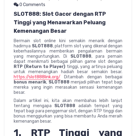
0 Comments
SLOT888: Slot Gacor dengan RTP
Tinggi yang Menawarkan Peluang
Kemenangan Besar
Bermain slot online kini semakin menarik dengan
hadirnya
SLOT888
, platform slot yang dikenal dengan
keberhasilannya memberikan pengalaman bermain
yang menguntungkan. Di
SLOT888
, para pemain
dapat menikmati berbagai pilihan game slot dengan
RTP (Return to Player)
tinggi, yang artinya peluang
untuk memenangkan hadiah besar semakin besar.
https://slot888link.org/
Ditambah dengan berbagai
bonus menarik
,
SLOT888
menjadi pilihan tepat bagi
mereka yang ingin merasakan sensasi kemenangan
besar.
Dalam artikel ini, kita akan membahas lebih lanjut
tentang mengapa
SLOT888
adalah tempat yang
tepat bagi para penggemar slot, dengan RTP tinggi dan
bonus menggiurkan yang bisa membantu Anda meraih
kemenangan besar.
1. RTP Tinggi yang