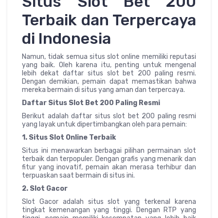
Situs Slot Bet 200
Terbaik dan Terpercaya
di Indonesia
Namun, tidak semua situs slot online memiliki reputasi
yang baik. Oleh karena itu, penting untuk mengenal
lebih dekat daftar situs slot bet 200 paling resmi.
Dengan demikian, pemain dapat memastikan bahwa
mereka bermain di situs yang aman dan terpercaya.
Daftar Situs Slot Bet 200 Paling Resmi
Berikut adalah daftar situs slot bet 200 paling resmi
yang layak untuk dipertimbangkan oleh para pemain:
1. Situs Slot Online Terbaik
Situs ini menawarkan berbagai pilihan permainan slot
terbaik dan terpopuler. Dengan grafis yang menarik dan
fitur yang inovatif, pemain akan merasa terhibur dan
terpuaskan saat bermain di situs ini.
2. Slot Gacor
Slot Gacor adalah situs slot yang terkenal karena
tingkat kemenangan yang tinggi. Dengan RTP yang