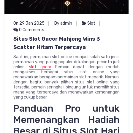
On 29 Jan 2025
By admin
Slot
0 Comments
Situs Slot Gacor Mahjong Wins 3
Scatter Hitam Terpercaya
Saat ini, permainan slot online menjadi salah satu jenis
permainan yang paling populer di kalangan pecinta judi
online.
slot gacor
Pemain dapat dengan mudah
mengakses berbagai situs slot online yang
menawarkan beragam permainan slot menarik. Namun,
dengan begitu banyak pilihan situs slot online yang
tersedia, pemain seringkali bingung untuk memilih situs
mana yang terpercaya dan menawarkan kemenangan
yang cukup besar.
Panduan Pro untuk
Memenangkan Hadiah
Besar di Situs Slot Hari