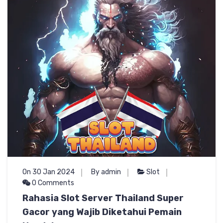
On 30 Jan 2024
By admin
Slot
0 Comments
Rahasia Slot Server Thailand Super
Gacor yang Wajib Diketahui Pemain