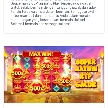
Spaceman Slot Pragmatic Play terpercaya. Ingatlah
untuk selalu bermain dengan tanggung jawab dan tidak
terlalu terbawa emosi dalam bermain. Semoga artikel
ini bermanfaat dan membantu Anda dalam meraih
kemenangan yang besar dalam bermain slot online.
Selamat bermain dan semoga sukses!