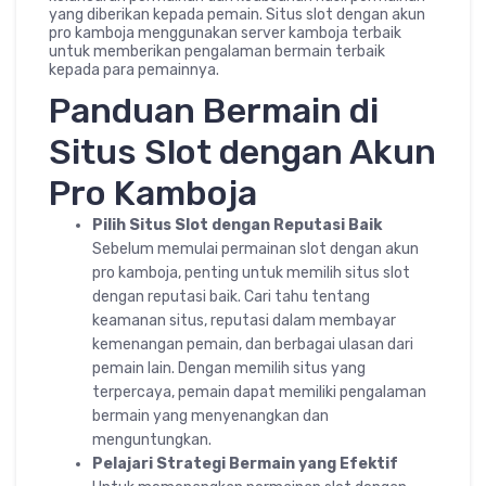
yang diberikan kepada pemain. Situs slot dengan akun
pro kamboja menggunakan server kamboja terbaik
untuk memberikan pengalaman bermain terbaik
kepada para pemainnya.
Panduan Bermain di
Situs Slot dengan Akun
Pro Kamboja
Pilih Situs Slot dengan Reputasi Baik
Sebelum memulai permainan slot dengan akun
pro kamboja, penting untuk memilih situs slot
dengan reputasi baik. Cari tahu tentang
keamanan situs, reputasi dalam membayar
kemenangan pemain, dan berbagai ulasan dari
pemain lain. Dengan memilih situs yang
terpercaya, pemain dapat memiliki pengalaman
bermain yang menyenangkan dan
menguntungkan.
Pelajari Strategi Bermain yang Efektif