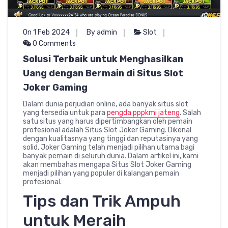
On 1 Feb 2024
By admin
Slot
0 Comments
Solusi Terbaik untuk Menghasilkan
Uang dengan Bermain di Situs Slot
Joker Gaming
Dalam dunia perjudian online, ada banyak situs slot
yang tersedia untuk para
pengda pppkmi jateng
. Salah
satu situs yang harus dipertimbangkan oleh pemain
profesional adalah Situs Slot Joker Gaming. Dikenal
dengan kualitasnya yang tinggi dan reputasinya yang
solid, Joker Gaming telah menjadi pilihan utama bagi
banyak pemain di seluruh dunia. Dalam artikel ini, kami
akan membahas mengapa Situs Slot Joker Gaming
menjadi pilihan yang populer di kalangan pemain
profesional.
Tips dan Trik Ampuh
untuk Meraih