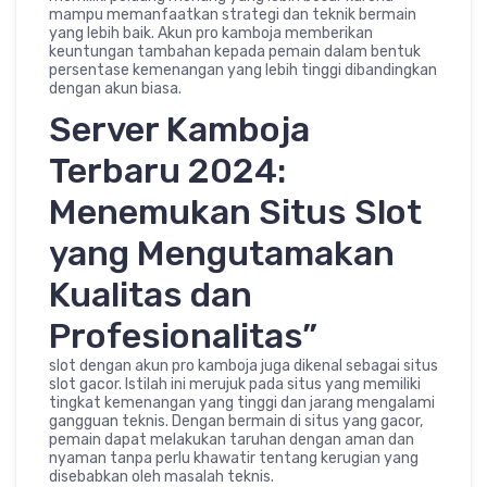
mampu memanfaatkan strategi dan teknik bermain
yang lebih baik. Akun pro kamboja memberikan
keuntungan tambahan kepada pemain dalam bentuk
persentase kemenangan yang lebih tinggi dibandingkan
dengan akun biasa.
Server Kamboja
Terbaru 2024:
Menemukan Situs Slot
yang Mengutamakan
Kualitas dan
Profesionalitas”
slot dengan akun pro kamboja juga dikenal sebagai situs
slot gacor. Istilah ini merujuk pada situs yang memiliki
tingkat kemenangan yang tinggi dan jarang mengalami
gangguan teknis. Dengan bermain di situs yang gacor,
pemain dapat melakukan taruhan dengan aman dan
nyaman tanpa perlu khawatir tentang kerugian yang
disebabkan oleh masalah teknis.