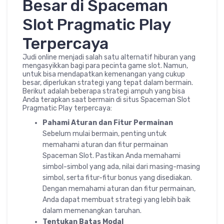
Besar di Spaceman
Slot Pragmatic Play
Terpercaya
Judi online menjadi salah satu alternatif hiburan yang
mengasyikkan bagi para pecinta game slot. Namun,
untuk bisa mendapatkan kemenangan yang cukup
besar, diperlukan strategi yang tepat dalam bermain.
Berikut adalah beberapa strategi ampuh yang bisa
Anda terapkan saat bermain di situs Spaceman Slot
Pragmatic Play terpercaya:
Pahami Aturan dan Fitur Permainan
Sebelum mulai bermain, penting untuk
memahami aturan dan fitur permainan
Spaceman Slot. Pastikan Anda memahami
simbol-simbol yang ada, nilai dari masing-masing
simbol, serta fitur-fitur bonus yang disediakan.
Dengan memahami aturan dan fitur permainan,
Anda dapat membuat strategi yang lebih baik
dalam memenangkan taruhan.
Tentukan Batas Modal