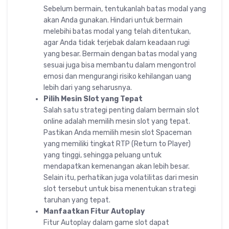
Sebelum bermain, tentukanlah batas modal yang
akan Anda gunakan. Hindari untuk bermain
melebihi batas modal yang telah ditentukan,
agar Anda tidak terjebak dalam keadaan rugi
yang besar. Bermain dengan batas modal yang
sesuai juga bisa membantu dalam mengontrol
emosi dan mengurangi risiko kehilangan uang
lebih dari yang seharusnya.
Pilih Mesin Slot yang Tepat
Salah satu strategi penting dalam bermain slot
online adalah memilih mesin slot yang tepat.
Pastikan Anda memilih mesin slot Spaceman
yang memiliki tingkat RTP (Return to Player)
yang tinggi, sehingga peluang untuk
mendapatkan kemenangan akan lebih besar.
Selain itu, perhatikan juga volatilitas dari mesin
slot tersebut untuk bisa menentukan strategi
taruhan yang tepat.
Manfaatkan Fitur Autoplay
Fitur Autoplay dalam game slot dapat