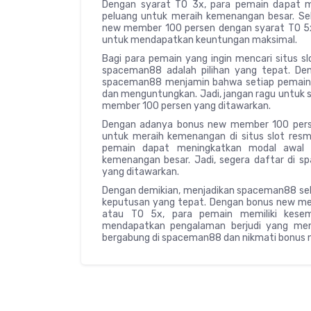
Dengan syarat TO 3x, para pemain dapat 
peluang untuk meraih kemenangan besar. Sel
new member 100 persen dengan syarat TO 5x
untuk mendapatkan keuntungan maksimal.
Bagi para pemain yang ingin mencari situs 
spaceman88 adalah pilihan yang tepat. Den
spaceman88 menjamin bahwa setiap pemain
dan menguntungkan. Jadi, jangan ragu untuk
member 100 persen yang ditawarkan.
Dengan adanya bonus new member 100 perse
untuk meraih kemenangan di situs slot res
pemain dapat meningkatkan modal awal 
kemenangan besar. Jadi, segera daftar di
yang ditawarkan.
Dengan demikian, menjadikan spaceman88 seba
keputusan yang tepat. Dengan bonus new me
atau TO 5x, para pemain memiliki kese
mendapatkan pengalaman berjudi yang men
bergabung di spaceman88 dan nikmati bonus 