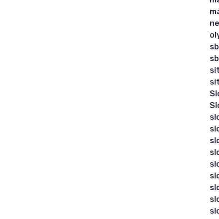
ma
n
ol
sb
s
si
si
Sl
Sl
sl
sl
sl
sl
sl
sl
sl
sl
sl