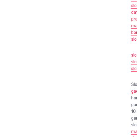
slo
da
pr
ma
bo
sl
sl
sl
slo
Sl
ga
har
ga
10
ga
sl
ma