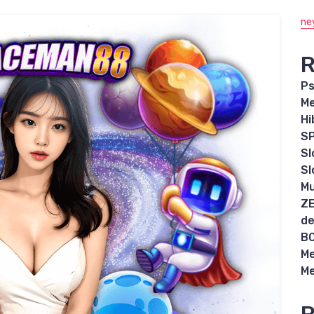
ne
R
Ps
Me
Hi
S
Sl
Sl
Mu
ZE
de
BO
M
M